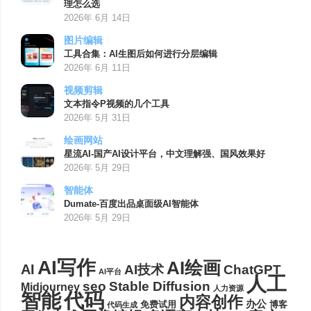
理怎么选
2026年 6月 14日
图片编辑
工具合集：AI生图后如何进行分层编辑
2026年 6月 11日
视频剪辑
文本指令P视频的几个工具
2026年 5月 31日
绘画网站
星流AI-国产AI设计平台，中文理解强、国风效果好
2026年 5月 29日
智能体
Dumate-百度出品桌面级AI智能体
2026年 5月 29日
AI写作
AI绘画
AI
AI技术
ChatGPT
AI平台
人工
seo
Stable Diffusion
Midjourney
人力资源
代码
智能
内容创作
办公
博客
免费试用
代码生成