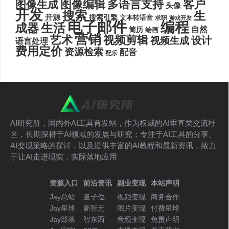
图像编辑
多语言支持
客户
图像生成
头像
开发
搜索
生
开源
搜索引擎
文本转语音
求职
游戏开发
电子邮件
编程
生活
成器
自然
简历
绘画
营销
艺术
视频剪辑
设计
视频生成
语言处理
费用定价
资源检索
配音
配乐
AI研究所，国内外AI工具首发站，作为权威的AI垂直类交流社
区，长期深耕于AI领域的发展与研究；专注于AI工具的分享、
AI变现策略的探讨，以及提供丰富的AI教程和最新资讯，致力
于让AI走进现实，实际落地应用
资源入口
前沿资讯
副业变现
本站声明
Jay总站
量子位
视频变现
商务合作
Jay星球
新智元
图片变现
付费星球
Jay部落
智东西
音频变现
免责声明