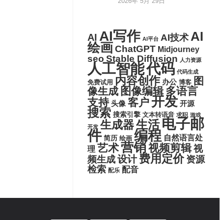
2026年 5月 29日
AI写作
AI
AI
AI技术
AI平台
绘画
ChatGPT
Midjourney
seo
Stable Diffusion
人力资源
代码
人工智能
代码生成
内容创作
图
办公
博客
免费试用
图像编辑
多语言
像生成
开发
支持
客户
头像
开源
搜索
搜索引擎
文本转语音
求职
游戏
电子邮
生活
生成器
开发
件
编程
自然语言处
简历
绘画
营销
艺术
视频剪辑
视
理
费用定价
设计
频生成
资源
检索
配音
配乐