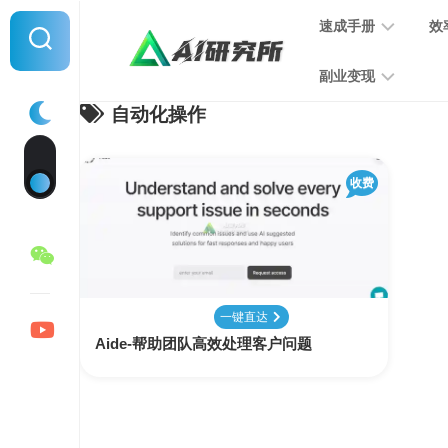
Skip
速成手册
效
to
content
副业变现
自动化操作
提
示
词
音
指
收费
频
南
变
现
MJ
学
写
习
文
一键直达
手
变
Aide-帮助团队高效处理客户问题
册
现
SD
图
学
片
习