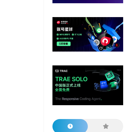
他
数
教
据
网
学
程
其
分
站
习
他
析
播
教
模
客
育
扩
型
展
资
源