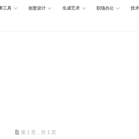
率工具
创意设计
生成艺术
职场办公
技
图
图
图
营
图
AI
营
像
片
像
销
片
提
销
处
编
生
宣
编
示
工
理
辑
成
传
辑
词
具
文
图
视
办
图
智
绘
数
PPT
本
标
频
公
像
能
画
字
制
处
设
生
助
修
对
网
人
作
理
计
成
手
复
话
站
电
思
智
字
音
客
抠
小
文
模
商
维
能
体
乐
户
图
说
档
型
作
导
总
设
生
服
消
创
总
社
图
图
第 1 页，共 1 页
结
计
成
务
除
作
结
区