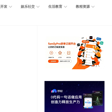
术开发
娱乐社交
生活教育
教程资源
大
媒
医
GPT
语
模
体
疗
教
言
型
创
医
程
模
作
学
型
开
MJ
放
媒
时
教
视
平
体
尚
程
觉
台
社
前
模
交
沿
型
SD
代
教
码
游
生
程
语
开
戏
活
音
发
辅
日
模
助
常
其
型