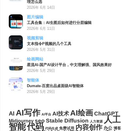
理怎么选
2026年 6月 14日
图片编辑
工具合集：AI生图后如何进行分层编辑
2026年 6月 11日
视频剪辑
文本指令P视频的几个工具
2026年 5月 31日
绘画网站
星流AI-国产AI设计平台，中文理解强、国风效果好
2026年 5月 29日
智能体
Dumate-百度出品桌面级AI智能体
2026年 5月 29日
AI写作
AI绘画
AI
AI技术
ChatGPT
AI平台
人工
seo
Stable Diffusion
Midjourney
人力资源
代码
智能
内容创作
办公
博客
免费试用
代码生成