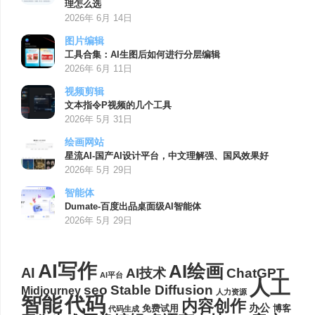
理怎么选
2026年 6月 14日
图片编辑
工具合集：AI生图后如何进行分层编辑
2026年 6月 11日
视频剪辑
文本指令P视频的几个工具
2026年 5月 31日
绘画网站
星流AI-国产AI设计平台，中文理解强、国风效果好
2026年 5月 29日
智能体
Dumate-百度出品桌面级AI智能体
2026年 5月 29日
AI写作
AI绘画
AI
AI技术
ChatGPT
AI平台
人工
seo
Stable Diffusion
Midjourney
人力资源
代码
智能
内容创作
办公
博客
免费试用
代码生成