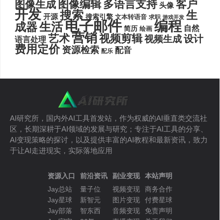
图像编辑
多语言支持
客户
图像生成
头像
开发
搜索
生
开源
搜索引擎
文本转语音
求职
游戏开发
电子邮件
编程
生活
成器
自然
简历
绘画
营销
艺术
视频剪辑
设计
视频生成
语言处理
费用定价
资源检索
配音
配乐
AI研究所，国内外AI工具首发站，作为权威的AI垂直类交流社
区，长期深耕于AI领域的发展与研究；专注于AI工具的分享、
AI变现策略的探讨，以及提供丰富的AI教程和最新资讯，致力
于让AI走进现实，实际落地应用
资源入口
前沿资讯
副业变现
本站声明
Jay总站
量子位
视频变现
商务合作
Jay星球
新智元
图片变现
付费星球
Jay部落
智东西
音频变现
免责声明