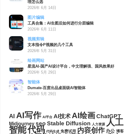
理怎么选
2026年 6月 14日
图片编辑
工具合集：AI生图后如何进行分层编辑
2026年 6月 11日
视频剪辑
文本指令P视频的几个工具
2026年 5月 31日
绘画网站
星流AI-国产AI设计平台，中文理解强、国风效果好
2026年 5月 29日
智能体
Dumate-百度出品桌面级AI智能体
2026年 5月 29日
AI写作
AI绘画
AI
AI技术
ChatGPT
AI平台
人工
seo
Stable Diffusion
Midjourney
人力资源
代码
智能
内容创作
办公
博客
免费试用
代码生成