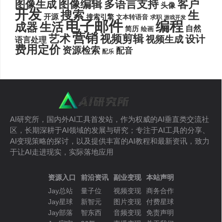
图像编辑
多语言支持
客户
图像生成
头像
开发
搜索
生
开源
搜索引擎
文本转语音
求职
游戏开发
电子邮件
编程
生活
成器
自然
简历
绘画
营销
艺术
视频剪辑
设计
视频生成
语言处理
费用定价
资源检索
配音
配乐
AI研究所，国内外AI工具首发站，作为权威的AI垂直类交流社
区，长期深耕于AI领域的发展与研究；专注于AI工具的分享、
AI变现策略的探讨，以及提供丰富的AI教程和最新资讯，致力
于让AI走进现实，实际落地应用
资源入口
前沿资讯
副业变现
本站声明
Jay总站
量子位
视频变现
商务合作
Jay星球
新智元
图片变现
付费星球
Jay部落
智东西
音频变现
免责声明