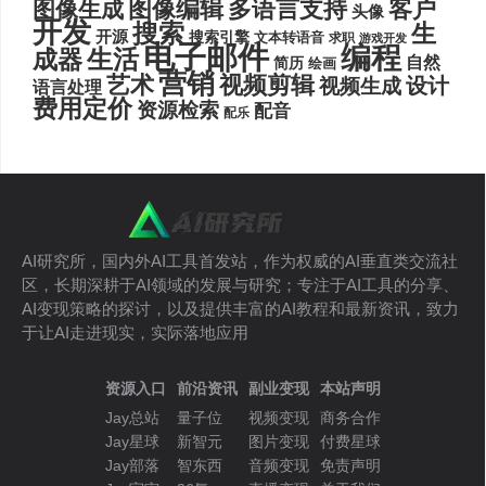
图像编辑
多语言支持
客户
图像生成
头像
开发
搜索
生
开源
搜索引擎
文本转语音
求职
游戏开发
电子邮件
编程
生活
成器
自然
简历
绘画
营销
艺术
视频剪辑
设计
视频生成
语言处理
费用定价
资源检索
配音
配乐
AI研究所，国内外AI工具首发站，作为权威的AI垂直类交流社
区，长期深耕于AI领域的发展与研究；专注于AI工具的分享、
AI变现策略的探讨，以及提供丰富的AI教程和最新资讯，致力
于让AI走进现实，实际落地应用
资源入口
前沿资讯
副业变现
本站声明
Jay总站
量子位
视频变现
商务合作
Jay星球
新智元
图片变现
付费星球
Jay部落
智东西
音频变现
免责声明