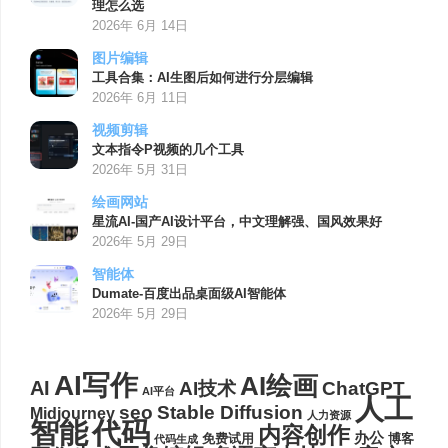
理怎么选
2026年 6月 14日
图片编辑
工具合集：AI生图后如何进行分层编辑
2026年 6月 11日
视频剪辑
文本指令P视频的几个工具
2026年 5月 31日
绘画网站
星流AI-国产AI设计平台，中文理解强、国风效果好
2026年 5月 29日
智能体
Dumate-百度出品桌面级AI智能体
2026年 5月 29日
AI写作
AI绘画
AI
AI技术
ChatGPT
AI平台
人工
seo
Stable Diffusion
Midjourney
人力资源
代码
智能
内容创作
办公
博客
免费试用
代码生成