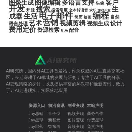
图像编辑
多语言支持
客户
图像生成
头像
开发
搜索
生
开源
搜索引擎
文本转语音
求职
游戏开发
电子邮件
编程
生活
成器
自然
简历
绘画
营销
艺术
视频剪辑
设计
视频生成
语言处理
费用定价
资源检索
配音
配乐
AI研究所，国内外AI工具首发站，作为权威的AI垂直类交流社
区，长期深耕于AI领域的发展与研究；专注于AI工具的分享、
AI变现策略的探讨，以及提供丰富的AI教程和最新资讯，致力
于让AI走进现实，实际落地应用
资源入口
前沿资讯
副业变现
本站声明
Jay总站
量子位
视频变现
商务合作
Jay星球
新智元
图片变现
付费星球
Jay部落
智东西
音频变现
免责声明