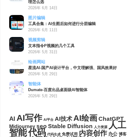
理怎么选
2026年 6月 14日
图片编辑
工具合集：AI生图后如何进行分层编辑
2026年 6月 11日
视频剪辑
文本指令P视频的几个工具
2026年 5月 31日
绘画网站
星流AI-国产AI设计平台，中文理解强、国风效果好
2026年 5月 29日
智能体
Dumate-百度出品桌面级AI智能体
2026年 5月 29日
AI写作
AI绘画
AI
AI技术
ChatGPT
AI平台
人工
seo
Stable Diffusion
Midjourney
人力资源
代码
智能
内容创作
办公
博客
免费试用
代码生成