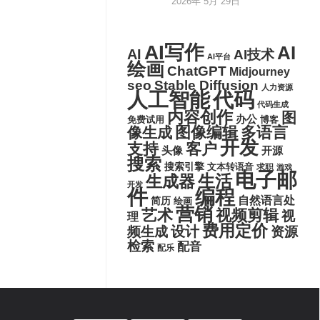
2026年 5月 29日
AI写作
AI
AI
AI技术
AI平台
绘画
ChatGPT
Midjourney
seo
Stable Diffusion
人力资源
代码
人工智能
代码生成
内容创作
图
办公
博客
免费试用
图像编辑
多语言
像生成
开发
支持
客户
头像
开源
搜索
搜索引擎
文本转语音
求职
游戏
电子邮
生活
生成器
开发
件
编程
自然语言处
简历
绘画
营销
艺术
视频剪辑
视
理
费用定价
设计
频生成
资源
检索
配音
配乐