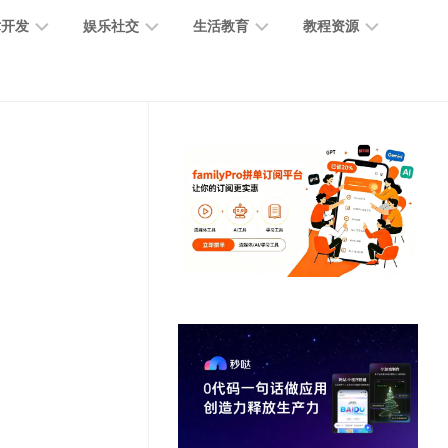
术开发
娱乐社交
生活教育
教程资源
大
媒
医
GPT
语
模
体
疗
教
言
型
创
医
程
模
作
学
型
开
MJ
放
媒
时
教
视
平
体
尚
程
觉
台
社
前
模
交
沿
型
SD
代
教
码
游
生
程
语
开
戏
活
音
发
辅
日
模
助
常
其
型