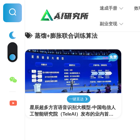
Skip
速成手册
效
to
content
副业变现
蒸馏+膨胀联合训练算法
提
示
词
音
指
免费
频
南
变
现
MJ
学
写
习
文
一键直达
手
变
星辰超多方言语音识别大模型-中国电信人
册
现
工智能研究院（TeleAI）发布的业内首个
支持 30 种方言自由混说的语音识别大模
型
SD
图
学
片
习