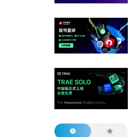
他
数
教
据
网
学
程
其
分
站
习
他
析
播
教
模
客
育
扩
型
展
资
源