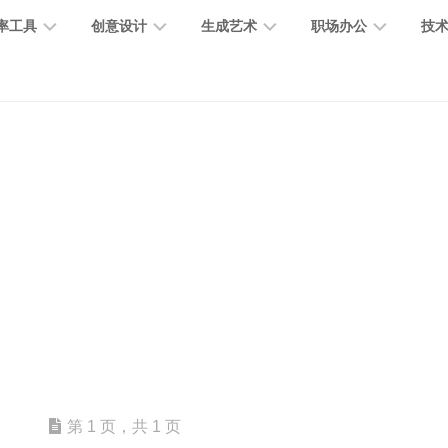
率工具
创意设计
生成艺术
职场办公
技
图
图
图
营
图
AI
营
像
片
像
销
片
提
销
处
编
生
宣
编
示
工
理
辑
成
传
辑
词
具
文
图
视
办
图
智
绘
数
PPT
本
标
频
公
像
能
画
字
制
处
设
生
助
修
对
网
人
作
理
计
成
手
复
话
站
电
思
智
字
音
客
抠
小
文
模
商
维
能
体
乐
户
图
说
档
型
作
导
总
设
生
服
消
创
总
社
图
图
第 1 页，共 1 页
结
计
成
务
除
作
结
区