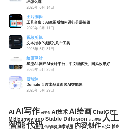
理怎么选
2026年 6月 14日
图片编辑
工具合集：AI生图后如何进行分层编辑
2026年 6月 11日
视频剪辑
文本指令P视频的几个工具
2026年 5月 31日
绘画网站
星流AI-国产AI设计平台，中文理解强、国风效果好
2026年 5月 29日
智能体
Dumate-百度出品桌面级AI智能体
2026年 5月 29日
AI写作
AI绘画
AI
AI技术
ChatGPT
AI平台
人工
seo
Stable Diffusion
Midjourney
人力资源
代码
智能
内容创作
办公
博客
免费试用
代码生成