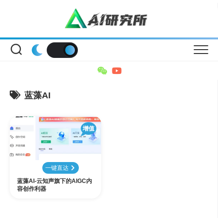
Skip
to
content
蓝藻AI
增值
一键直达
蓝藻AI-云知声旗下的AIGC内
容创作利器