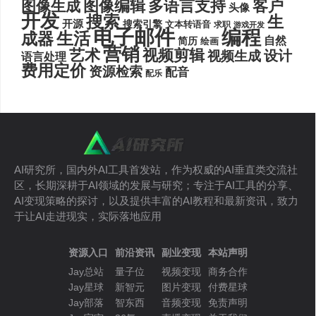
图像编辑
多语言支持
客户
图像生成
头像
开发
搜索
生
开源
搜索引擎
文本转语音
求职
游戏开发
电子邮件
编程
生活
成器
自然
简历
绘画
营销
艺术
视频剪辑
设计
视频生成
语言处理
费用定价
资源检索
配音
配乐
AI研究所，国内外AI工具首发站，作为权威的AI垂直类交流社
区，长期深耕于AI领域的发展与研究；专注于AI工具的分享、
AI变现策略的探讨，以及提供丰富的AI教程和最新资讯，致力
于让AI走进现实，实际落地应用
资源入口
前沿资讯
副业变现
本站声明
Jay总站
量子位
视频变现
商务合作
Jay星球
新智元
图片变现
付费星球
Jay部落
智东西
音频变现
免责声明