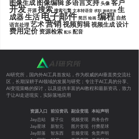
图像编辑
多语言支持
客户
图像生成
头像
开发
搜索
生
开源
搜索引擎
文本转语音
求职
游戏开发
电子邮件
编程
生活
成器
自然
简历
绘画
营销
艺术
视频剪辑
设计
视频生成
语言处理
费用定价
资源检索
配音
配乐
AI研究所，国内外AI工具首发站，作为权威的AI垂直类交流社
区，长期深耕于AI领域的发展与研究；专注于AI工具的分享、
AI变现策略的探讨，以及提供丰富的AI教程和最新资讯，致力
于让AI走进现实，实际落地应用
资源入口
前沿资讯
副业变现
本站声明
Jay总站
量子位
视频变现
商务合作
Jay星球
新智元
图片变现
付费星球
Jay部落
智东西
音频变现
免责声明