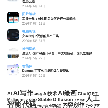
理怎么选
2026年 6月 14日
图片编辑
工具合集：AI生图后如何进行分层编辑
2026年 6月 11日
视频剪辑
文本指令P视频的几个工具
2026年 5月 31日
绘画网站
星流AI-国产AI设计平台，中文理解强、国风效果好
2026年 5月 29日
智能体
Dumate-百度出品桌面级AI智能体
2026年 5月 29日
AI写作
AI绘画
AI
AI技术
ChatGPT
AI平台
人工
seo
Stable Diffusion
Midjourney
人力资源
代码
智能
内容创作
办公
博客
免费试用
代码生成