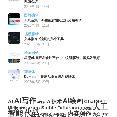
理怎么选
2026年 6月 14日
图片编辑
工具合集：AI生图后如何进行分层编辑
2026年 6月 11日
视频剪辑
文本指令P视频的几个工具
2026年 5月 31日
绘画网站
星流AI-国产AI设计平台，中文理解强、国风效果好
2026年 5月 29日
智能体
Dumate-百度出品桌面级AI智能体
2026年 5月 29日
AI写作
AI绘画
AI
AI技术
ChatGPT
AI平台
人工
seo
Stable Diffusion
Midjourney
人力资源
代码
智能
内容创作
办公
博客
免费试用
代码生成