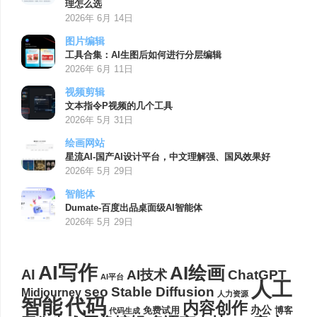
理怎么选
2026年 6月 14日
图片编辑
工具合集：AI生图后如何进行分层编辑
2026年 6月 11日
视频剪辑
文本指令P视频的几个工具
2026年 5月 31日
绘画网站
星流AI-国产AI设计平台，中文理解强、国风效果好
2026年 5月 29日
智能体
Dumate-百度出品桌面级AI智能体
2026年 5月 29日
AI写作
AI绘画
AI
AI技术
ChatGPT
AI平台
人工
seo
Stable Diffusion
Midjourney
人力资源
代码
智能
内容创作
办公
博客
免费试用
代码生成