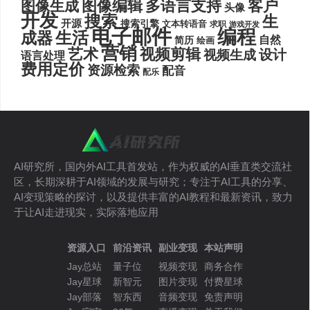
图像编辑
多语言支持
客户
图像生成
头像
开发
搜索
生
开源
搜索引擎
文本转语音
求职
游戏开发
电子邮件
编程
生活
成器
自然
简历
绘画
营销
艺术
视频剪辑
设计
视频生成
语言处理
费用定价
资源检索
配音
配乐
AI研究所，国内外AI工具首发站，作为权威的AI垂直类交流社
区，长期深耕于AI领域的发展与研究；专注于AI工具的分享、
AI变现策略的探讨，以及提供丰富的AI教程和最新资讯，致力
于让AI走进现实，实际落地应用
资源入口
前沿资讯
副业变现
本站声明
Jay总站
量子位
视频变现
商务合作
Jay星球
新智元
图片变现
付费星球
Jay部落
智东西
音频变现
免责声明