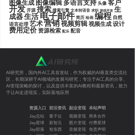
图像编辑
多语言支持
客户
图像生成
头像
开发
搜索
生
开源
搜索引擎
文本转语音
求职
游戏开发
电子邮件
编程
生活
成器
自然
简历
绘画
营销
艺术
视频剪辑
设计
视频生成
语言处理
费用定价
资源检索
配音
配乐
AI研究所，国内外AI工具首发站，作为权威的AI垂直类交流社
区，长期深耕于AI领域的发展与研究；专注于AI工具的分享、
AI变现策略的探讨，以及提供丰富的AI教程和最新资讯，致力
于让AI走进现实，实际落地应用
资源入口
前沿资讯
副业变现
本站声明
Jay总站
量子位
视频变现
商务合作
Jay星球
新智元
图片变现
付费星球
Jay部落
智东西
音频变现
免责声明