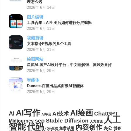
理怎么选
2026年 6月 14日
图片编辑
工具合集：AI生图后如何进行分层编辑
2026年 6月 11日
视频剪辑
文本指令P视频的几个工具
2026年 5月 31日
绘画网站
星流AI-国产AI设计平台，中文理解强、国风效果好
2026年 5月 29日
智能体
Dumate-百度出品桌面级AI智能体
2026年 5月 29日
AI写作
AI绘画
AI
AI技术
ChatGPT
AI平台
人工
seo
Stable Diffusion
Midjourney
人力资源
代码
智能
内容创作
办公
博客
免费试用
代码生成