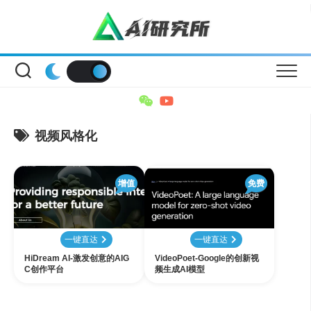
Skip
to
content
视频风格化
增值
免费
一键直达
一键直达
HiDream AI-激发创意的AIG
VideoPoet-Google的创新视
C创作平台
频生成AI模型