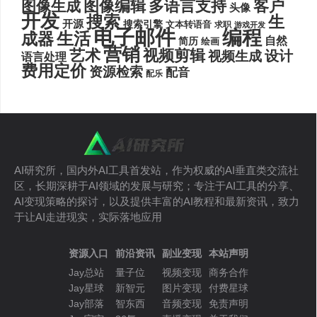
图像编辑
多语言支持
客户
图像生成
头像
开发
搜索
生
开源
搜索引擎
文本转语音
求职
游戏开发
电子邮件
编程
生活
成器
自然
简历
绘画
营销
艺术
视频剪辑
设计
视频生成
语言处理
费用定价
资源检索
配音
配乐
AI研究所，国内外AI工具首发站，作为权威的AI垂直类交流社
区，长期深耕于AI领域的发展与研究；专注于AI工具的分享、
AI变现策略的探讨，以及提供丰富的AI教程和最新资讯，致力
于让AI走进现实，实际落地应用
资源入口
前沿资讯
副业变现
本站声明
Jay总站
量子位
视频变现
商务合作
Jay星球
新智元
图片变现
付费星球
Jay部落
智东西
音频变现
免责声明