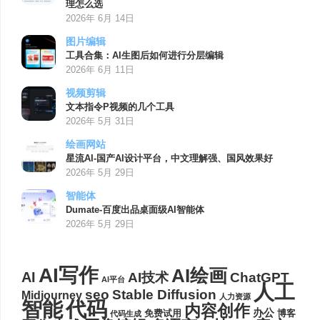
理怎么选
2026年 6月 14日
图片编辑
工具合集：AI生图后如何进行分层编辑
2026年 6月 11日
视频剪辑
文本指令P视频的几个工具
2026年 5月 31日
绘画网站
星流AI-国产AI设计平台，中文理解强、国风效果好
2026年 5月 29日
智能体
Dumate-百度出品桌面级AI智能体
2026年 5月 29日
AI写作
AI绘画
AI
AI技术
ChatGPT
AI平台
人工
seo
Stable Diffusion
Midjourney
人力资源
代码
智能
内容创作
办公
博客
免费试用
代码生成