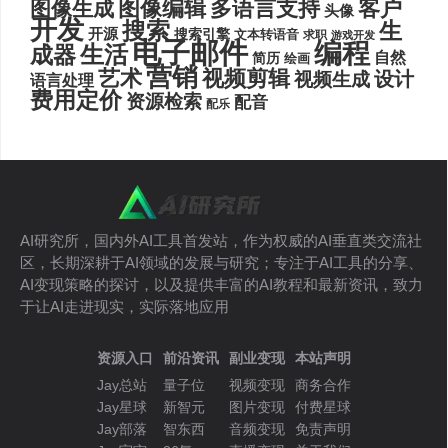
图像编辑
多语言支持
客户
图像生成
头像
开发
搜索
生
开源
搜索引擎
文本转语音
求职
游戏开发
电子邮件
编程
生活
成器
自然
简历
绘画
营销
艺术
视频剪辑
设计
视频生成
语言处理
费用定价
资源检索
配音
配乐
AI研究所，国内外AI工具首发站，作为权威的AI垂直类交流社
区，长期深耕于AI领域的发展与研究；专注于AI工具的分享、
AI变现策略的探讨，以及提供丰富的AI教程和最新资讯，致力
于让AI走进现实，实际落地应用
资源入口
前沿资讯
副业变现
本站声明
Jay总站
量子位
视频变现
商务合作
Jay星球
新智元
图片变现
付费星球
Jay部落
智东西
音频变现
免责声明