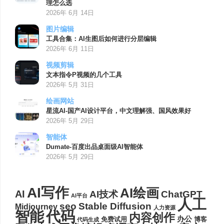
理怎么选
2026年 6月 14日
图片编辑
工具合集：AI生图后如何进行分层编辑
2026年 6月 11日
视频剪辑
文本指令P视频的几个工具
2026年 5月 31日
绘画网站
星流AI-国产AI设计平台，中文理解强、国风效果好
2026年 5月 29日
智能体
Dumate-百度出品桌面级AI智能体
2026年 5月 29日
AI写作
AI绘画
AI
AI技术
ChatGPT
AI平台
人工
seo
Stable Diffusion
Midjourney
人力资源
代码
智能
内容创作
办公
博客
免费试用
代码生成