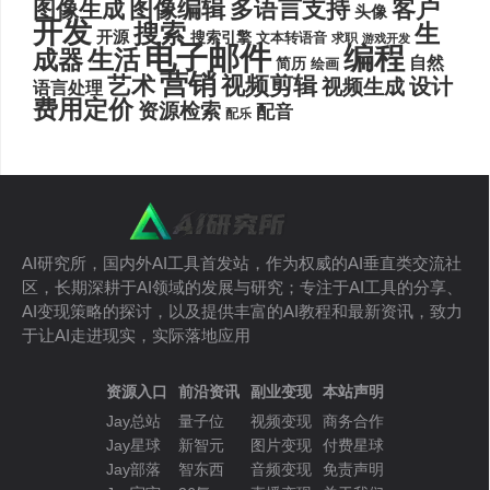
图像编辑
多语言支持
客户
图像生成
头像
开发
搜索
生
开源
搜索引擎
文本转语音
求职
游戏开发
电子邮件
编程
生活
成器
自然
简历
绘画
营销
艺术
视频剪辑
设计
视频生成
语言处理
费用定价
资源检索
配音
配乐
AI研究所，国内外AI工具首发站，作为权威的AI垂直类交流社
区，长期深耕于AI领域的发展与研究；专注于AI工具的分享、
AI变现策略的探讨，以及提供丰富的AI教程和最新资讯，致力
于让AI走进现实，实际落地应用
资源入口
前沿资讯
副业变现
本站声明
Jay总站
量子位
视频变现
商务合作
Jay星球
新智元
图片变现
付费星球
Jay部落
智东西
音频变现
免责声明