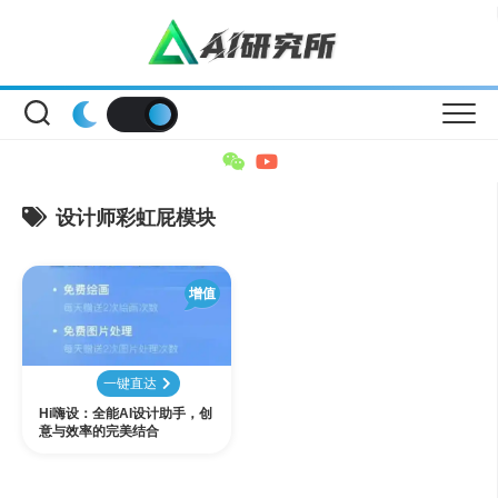
Skip
to
content
设计师彩虹屁模块
增值
一键直达
Hi嗨设：全能AI设计助手，创
意与效率的完美结合