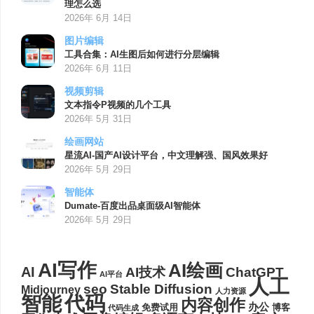
理怎么选
2026年 6月 14日
图片编辑
工具合集：AI生图后如何进行分层编辑
2026年 6月 11日
视频剪辑
文本指令P视频的几个工具
2026年 5月 31日
绘画网站
星流AI-国产AI设计平台，中文理解强、国风效果好
2026年 5月 29日
智能体
Dumate-百度出品桌面级AI智能体
2026年 5月 29日
AI写作
AI绘画
AI
AI技术
ChatGPT
AI平台
人工
seo
Stable Diffusion
Midjourney
人力资源
代码
智能
内容创作
办公
博客
免费试用
代码生成