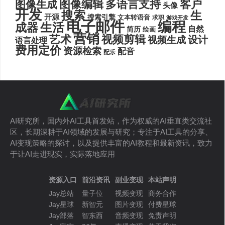
图像编辑
多语言支持
客户
图像生成
头像
开发
搜索
生
开源
搜索引擎
文本转语音
求职
游戏开发
电子邮件
编程
生活
成器
自然
简历
绘画
营销
艺术
视频剪辑
设计
视频生成
语言处理
费用定价
资源检索
配音
配乐
AI研究所，国内外AI工具首发站，作为权威的AI垂直类交流社
区，长期深耕于AI领域的发展与研究；专注于AI工具的分享、
AI变现策略的探讨，以及提供丰富的AI教程和最新资讯，致力
于让AI走进现实，实际落地应用
资源入口
前沿资讯
副业变现
本站声明
Jay总站
量子位
视频变现
商务合作
Jay星球
新智元
图片变现
付费星球
Jay部落
智东西
音频变现
免责声明