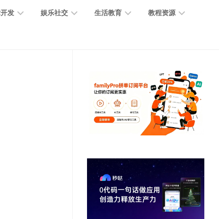
术开发
娱乐社交
生活教育
教程资源
大
媒
医
GPT
语
模
体
疗
教
言
型
创
医
程
模
作
学
型
开
MJ
放
媒
时
教
视
平
体
尚
程
觉
台
社
前
模
交
沿
型
SD
代
教
码
游
生
程
语
开
戏
活
音
发
辅
日
模
助
常
其
型