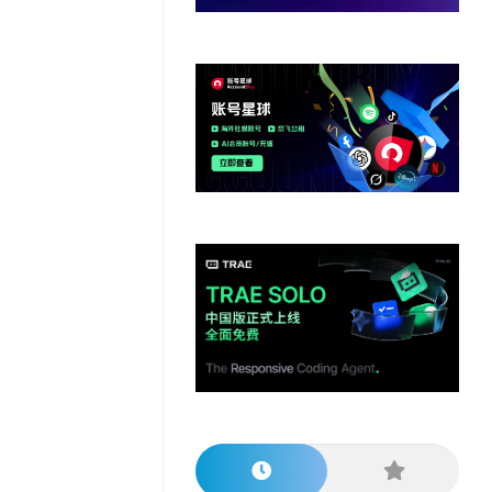
他
数
教
据
网
学
程
其
分
站
习
他
析
播
教
模
客
育
扩
型
展
资
源