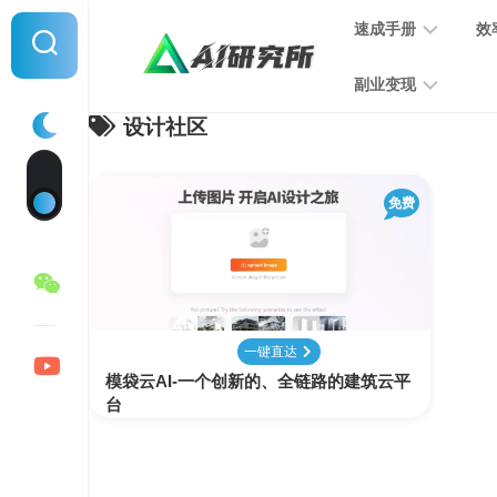
Skip
速成手册
效
to
content
副业变现
设计社区
提
示
词
音
指
免费
频
南
变
现
MJ
学
写
习
文
一键直达
手
变
模袋云AI-一个创新的、全链路的建筑云平
册
现
台
SD
图
学
片
习