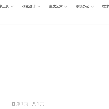
率工具
创意设计
生成艺术
职场办公
技
图
图
图
营
图
AI
营
像
片
像
销
片
提
销
处
编
生
宣
编
示
工
理
辑
成
传
辑
词
具
文
图
视
办
图
智
绘
数
PPT
本
标
频
公
像
能
画
字
制
处
设
生
助
修
对
网
人
作
理
计
成
手
复
话
站
电
思
智
字
音
客
抠
小
文
模
商
维
能
体
乐
户
图
说
档
型
作
导
总
设
生
服
消
创
总
社
图
图
第 1 页，共 1 页
结
计
成
务
除
作
结
区