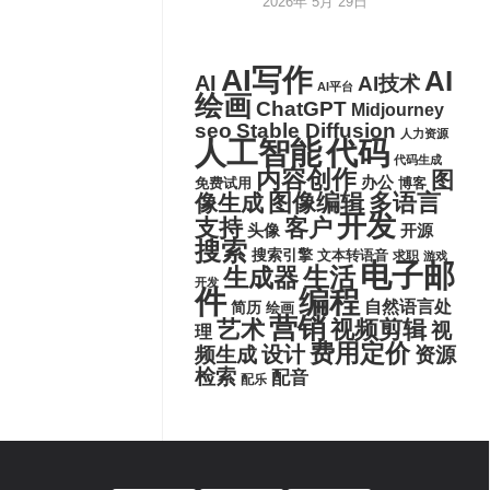
2026年 5月 29日
AI写作
AI
AI
AI技术
AI平台
绘画
ChatGPT
Midjourney
seo
Stable Diffusion
人力资源
代码
人工智能
代码生成
内容创作
图
办公
博客
免费试用
图像编辑
多语言
像生成
开发
支持
客户
头像
开源
搜索
搜索引擎
文本转语音
求职
游戏
电子邮
生活
生成器
开发
件
编程
自然语言处
简历
绘画
营销
艺术
视频剪辑
视
理
费用定价
设计
频生成
资源
检索
配音
配乐