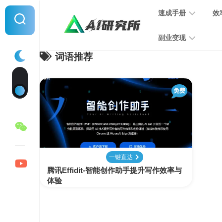
Skip
速成手册
效
to
content
副业变现
词语推荐
提
示
词
音
指
免费
频
南
变
现
MJ
学
写
习
文
一键直达
手
变
腾讯Effidit-智能创作助手提升写作效率与
册
现
体验
SD
图
学
片
习