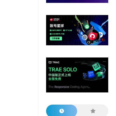
他
数
教
据
网
学
程
其
分
站
习
他
析
播
教
模
客
育
扩
型
展
资
源