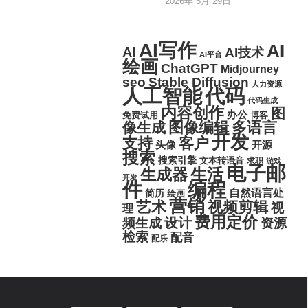
2026年 5月 29日
AI写作
AI
AI
AI技术
AI平台
绘画
ChatGPT
Midjourney
seo
Stable Diffusion
人力资源
代码
人工智能
代码生成
内容创作
图
办公
博客
免费试用
图像编辑
多语言
像生成
开发
支持
客户
头像
开源
搜索
搜索引擎
文本转语音
求职
游戏
电子邮
生活
生成器
开发
件
编程
自然语言处
简历
绘画
营销
艺术
视频剪辑
视
理
费用定价
设计
频生成
资源
检索
配音
配乐