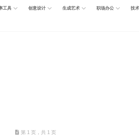
率工具
创意设计
生成艺术
职场办公
技
图
图
图
营
图
AI
营
像
片
像
销
片
提
销
处
编
生
宣
编
示
工
理
辑
成
传
辑
词
具
文
图
视
办
图
智
绘
数
PPT
本
标
频
公
像
能
画
字
制
处
设
生
助
修
对
网
人
作
理
计
成
手
复
话
站
电
思
智
字
音
客
抠
小
文
模
商
维
能
体
乐
户
图
说
档
型
作
导
总
设
生
服
消
创
总
社
图
图
第 1 页，共 1 页
结
计
成
务
除
作
结
区