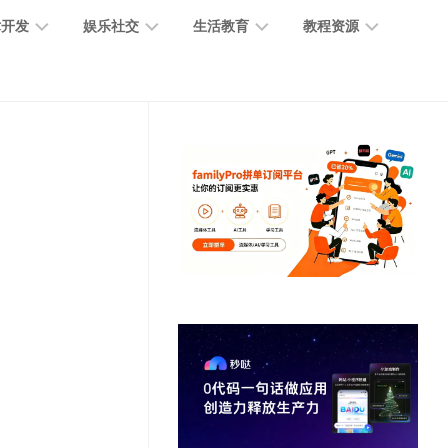
术开发
娱乐社交
生活教育
教程资源
大
媒
医
GPT
语
模
体
疗
教
言
型
创
医
程
模
作
学
型
开
MJ
放
媒
时
教
视
平
体
尚
程
觉
台
社
前
模
交
沿
型
SD
代
教
码
游
生
程
语
开
戏
活
音
发
辅
日
模
助
常
其
型