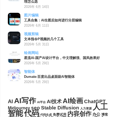
理怎么选
2026年 6月 14日
图片编辑
工具合集：AI生图后如何进行分层编辑
2026年 6月 11日
视频剪辑
文本指令P视频的几个工具
2026年 5月 31日
绘画网站
星流AI-国产AI设计平台，中文理解强、国风效果好
2026年 5月 29日
智能体
Dumate-百度出品桌面级AI智能体
2026年 5月 29日
AI写作
AI绘画
AI
AI技术
ChatGPT
AI平台
人工
seo
Stable Diffusion
Midjourney
人力资源
代码
智能
内容创作
办公
博客
免费试用
代码生成