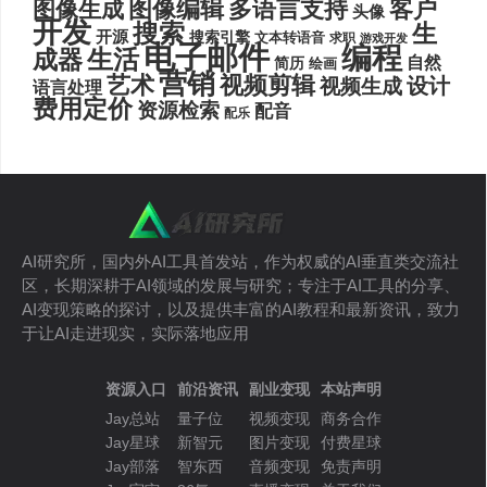
图像编辑
多语言支持
客户
图像生成
头像
开发
搜索
生
开源
搜索引擎
文本转语音
求职
游戏开发
电子邮件
编程
生活
成器
自然
简历
绘画
营销
艺术
视频剪辑
设计
视频生成
语言处理
费用定价
资源检索
配音
配乐
AI研究所，国内外AI工具首发站，作为权威的AI垂直类交流社
区，长期深耕于AI领域的发展与研究；专注于AI工具的分享、
AI变现策略的探讨，以及提供丰富的AI教程和最新资讯，致力
于让AI走进现实，实际落地应用
资源入口
前沿资讯
副业变现
本站声明
Jay总站
量子位
视频变现
商务合作
Jay星球
新智元
图片变现
付费星球
Jay部落
智东西
音频变现
免责声明