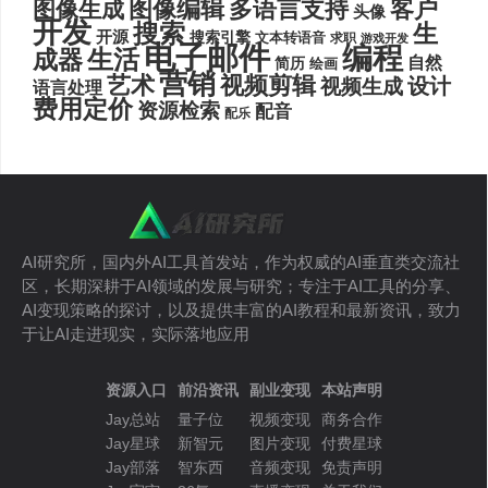
图像编辑
多语言支持
客户
图像生成
头像
开发
搜索
生
开源
搜索引擎
文本转语音
求职
游戏开发
电子邮件
编程
生活
成器
自然
简历
绘画
营销
艺术
视频剪辑
设计
视频生成
语言处理
费用定价
资源检索
配音
配乐
AI研究所，国内外AI工具首发站，作为权威的AI垂直类交流社
区，长期深耕于AI领域的发展与研究；专注于AI工具的分享、
AI变现策略的探讨，以及提供丰富的AI教程和最新资讯，致力
于让AI走进现实，实际落地应用
资源入口
前沿资讯
副业变现
本站声明
Jay总站
量子位
视频变现
商务合作
Jay星球
新智元
图片变现
付费星球
Jay部落
智东西
音频变现
免责声明