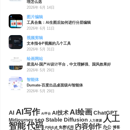
理怎么选
2026年 6月 14日
图片编辑
工具合集：AI生图后如何进行分层编辑
2026年 6月 11日
视频剪辑
文本指令P视频的几个工具
2026年 5月 31日
绘画网站
星流AI-国产AI设计平台，中文理解强、国风效果好
2026年 5月 29日
智能体
Dumate-百度出品桌面级AI智能体
2026年 5月 29日
AI写作
AI绘画
AI
AI技术
ChatGPT
AI平台
人工
seo
Stable Diffusion
Midjourney
人力资源
代码
智能
内容创作
办公
博客
免费试用
代码生成