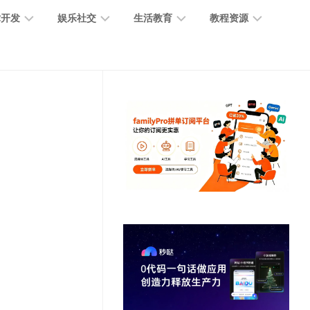
术开发
娱乐社交
生活教育
教程资源
大
媒
医
GPT
语
模
体
疗
教
言
型
创
医
程
模
作
学
型
开
MJ
放
媒
时
教
视
平
体
尚
程
觉
台
社
前
模
交
沿
型
SD
代
教
码
游
生
程
语
开
戏
活
音
发
辅
日
模
助
常
其
型