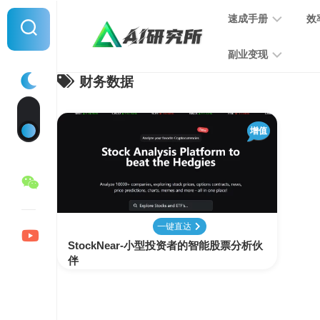
Skip
速成手册
效
to
content
副业变现
财务数据
提
示
词
音
指
增值
频
南
变
现
MJ
学
写
习
文
一键直达
手
变
StockNear-小型投资者的智能股票分析伙
册
现
伴
SD
图
学
片
习