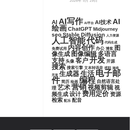
2026年 5月 29日
AI写作
AI
AI
AI技术
AI平台
绘画
ChatGPT
Midjourney
seo
Stable Diffusion
人力资源
代码
人工智能
代码生成
内容创作
图
办公
博客
免费试用
图像编辑
多语言
像生成
开发
支持
客户
头像
开源
搜索
搜索引擎
文本转语音
求职
游戏
电子邮
生活
生成器
开发
件
编程
自然语言处
简历
绘画
营销
艺术
视频剪辑
视
理
费用定价
设计
频生成
资源
检索
配音
配乐