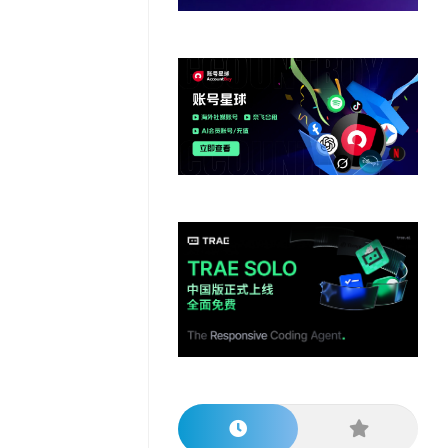
他
数
教
据
网
学
程
其
分
站
习
他
析
播
教
模
客
育
扩
型
展
资
源