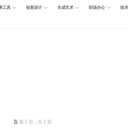
率工具
创意设计
生成艺术
职场办公
技
图
图
图
营
图
AI
营
像
片
像
销
片
提
销
处
编
生
宣
编
示
工
理
辑
成
传
辑
词
具
文
图
视
办
图
智
绘
数
PPT
本
标
频
公
像
能
画
字
制
处
设
生
助
修
对
网
人
作
理
计
成
手
复
话
站
电
思
智
字
音
客
抠
小
文
模
商
维
能
体
乐
户
图
说
档
型
作
导
总
设
生
服
消
创
总
社
图
图
第 1 页，共 1 页
结
计
成
务
除
作
结
区