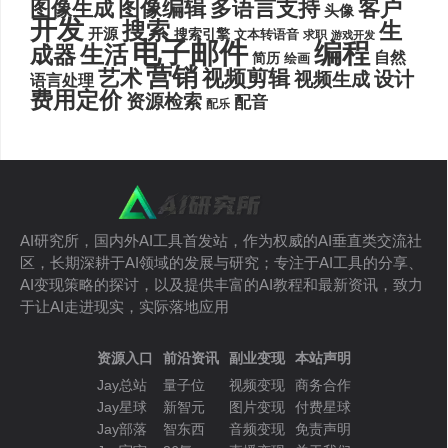
图像编辑
多语言支持
客户
图像生成
头像
开发
搜索
生
开源
搜索引擎
文本转语音
求职
游戏开发
电子邮件
编程
生活
成器
自然
简历
绘画
营销
艺术
视频剪辑
设计
视频生成
语言处理
费用定价
资源检索
配音
配乐
AI研究所，国内外AI工具首发站，作为权威的AI垂直类交流社
区，长期深耕于AI领域的发展与研究；专注于AI工具的分享、
AI变现策略的探讨，以及提供丰富的AI教程和最新资讯，致力
于让AI走进现实，实际落地应用
资源入口
前沿资讯
副业变现
本站声明
Jay总站
量子位
视频变现
商务合作
Jay星球
新智元
图片变现
付费星球
Jay部落
智东西
音频变现
免责声明