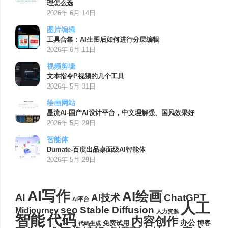
理怎么选
2026年 6月 14日
图片编辑
工具合集：AI生图后如何进行分层编辑
2026年 6月 11日
视频剪辑
文本指令P视频的几个工具
2026年 5月 31日
绘画网站
星流AI-国产AI设计平台，中文理解强、国风效果好
2026年 5月 29日
智能体
Dumate-百度出品桌面级AI智能体
2026年 5月 29日
AI写作
AI绘画
AI
AI技术
ChatGPT
AI平台
人工
seo
Stable Diffusion
Midjourney
人力资源
代码
智能
内容创作
办公
博客
免费试用
代码生成