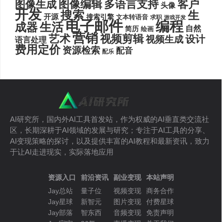
图像编辑
多语言支持
客户
图像生成
头像
开发
搜索
生
开源
搜索引擎
文本转语音
求职
游戏开发
电子邮件
编程
生活
成器
自然
简历
绘画
营销
艺术
视频剪辑
设计
视频生成
语言处理
费用定价
资源检索
配音
配乐
AI研究所，国内外AI工具首发站，作为权威的AI垂直类交流社
区，长期深耕于AI领域的发展与研究；专注于AI工具的分享、
AI变现策略的探讨，以及提供丰富的AI教程和最新资讯，致力
于让AI走进现实，实际落地应用
资源入口
前沿资讯
副业变现
本站声明
Jay总站
量子位
视频变现
商务合作
Jay星球
新智元
图片变现
付费星球
Jay部落
智东西
音频变现
免责声明