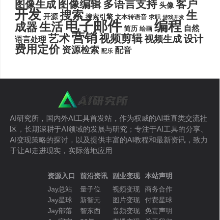
图像编辑
多语言支持
客户
图像生成
头像
开发
搜索
生
开源
搜索引擎
文本转语音
求职
游戏开发
电子邮件
编程
生活
成器
自然
简历
绘画
营销
艺术
视频剪辑
设计
视频生成
语言处理
费用定价
资源检索
配音
配乐
AI研究所，国内外AI工具首发站，作为权威的AI垂直类交流社
区，长期深耕于AI领域的发展与研究；专注于AI工具的分享、
AI变现策略的探讨，以及提供丰富的AI教程和最新资讯，致力
于让AI走进现实，实际落地应用
资源入口
前沿资讯
副业变现
本站声明
Jay总站
量子位
视频变现
商务合作
Jay星球
新智元
图片变现
付费星球
Jay部落
智东西
音频变现
免责声明