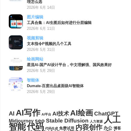
理怎么选
2026年 6月 14日
图片编辑
工具合集：AI生图后如何进行分层编辑
2026年 6月 11日
视频剪辑
文本指令P视频的几个工具
2026年 5月 31日
绘画网站
星流AI-国产AI设计平台，中文理解强、国风效果好
2026年 5月 29日
智能体
Dumate-百度出品桌面级AI智能体
2026年 5月 29日
AI写作
AI绘画
AI
AI技术
ChatGPT
AI平台
人工
seo
Stable Diffusion
Midjourney
人力资源
代码
智能
内容创作
办公
博客
免费试用
代码生成