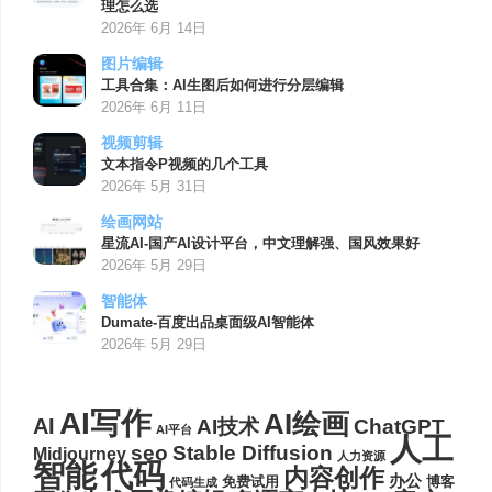
理怎么选
2026年 6月 14日
图片编辑
工具合集：AI生图后如何进行分层编辑
2026年 6月 11日
视频剪辑
文本指令P视频的几个工具
2026年 5月 31日
绘画网站
星流AI-国产AI设计平台，中文理解强、国风效果好
2026年 5月 29日
智能体
Dumate-百度出品桌面级AI智能体
2026年 5月 29日
AI写作
AI绘画
AI
AI技术
ChatGPT
AI平台
人工
seo
Stable Diffusion
Midjourney
人力资源
代码
智能
内容创作
办公
博客
免费试用
代码生成