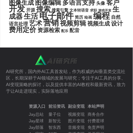
图像编辑
多语言支持
客户
图像生成
头像
开发
搜索
生
开源
搜索引擎
文本转语音
求职
游戏开发
电子邮件
编程
生活
成器
自然
简历
绘画
营销
艺术
视频剪辑
设计
视频生成
语言处理
费用定价
资源检索
配音
配乐
AI研究所，国内外AI工具首发站，作为权威的AI垂直类交流社
区，长期深耕于AI领域的发展与研究；专注于AI工具的分享、
AI变现策略的探讨，以及提供丰富的AI教程和最新资讯，致力
于让AI走进现实，实际落地应用
资源入口
前沿资讯
副业变现
本站声明
Jay总站
量子位
视频变现
商务合作
Jay星球
新智元
图片变现
付费星球
Jay部落
智东西
音频变现
免责声明