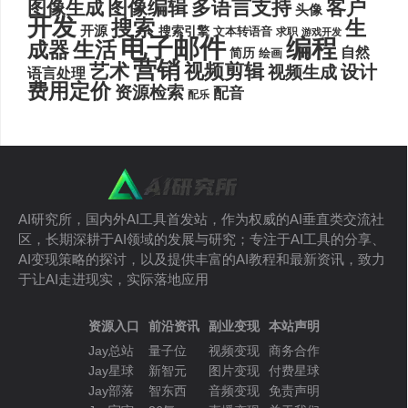
图像编辑
多语言支持
客户
图像生成
头像
开发
搜索
生
开源
搜索引擎
文本转语音
求职
游戏开发
电子邮件
编程
生活
成器
自然
简历
绘画
营销
艺术
视频剪辑
设计
视频生成
语言处理
费用定价
资源检索
配音
配乐
AI研究所，国内外AI工具首发站，作为权威的AI垂直类交流社
区，长期深耕于AI领域的发展与研究；专注于AI工具的分享、
AI变现策略的探讨，以及提供丰富的AI教程和最新资讯，致力
于让AI走进现实，实际落地应用
资源入口
前沿资讯
副业变现
本站声明
Jay总站
量子位
视频变现
商务合作
Jay星球
新智元
图片变现
付费星球
Jay部落
智东西
音频变现
免责声明