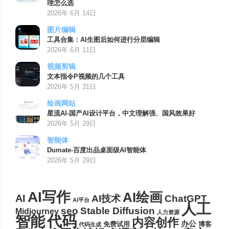
理怎么选
2026年 6月 14日
图片编辑
工具合集：AI生图后如何进行分层编辑
2026年 6月 11日
视频剪辑
文本指令P视频的几个工具
2026年 5月 31日
绘画网站
星流AI-国产AI设计平台，中文理解强、国风效果好
2026年 5月 29日
智能体
Dumate-百度出品桌面级AI智能体
2026年 5月 29日
AI写作
AI绘画
AI
AI技术
ChatGPT
AI平台
人工
seo
Stable Diffusion
Midjourney
人力资源
代码
智能
内容创作
办公
博客
免费试用
代码生成