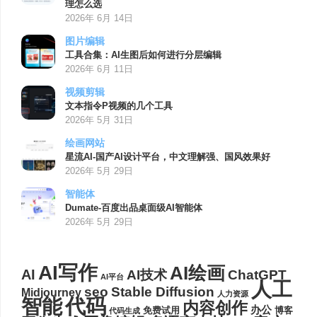
理怎么选
2026年 6月 14日
图片编辑
工具合集：AI生图后如何进行分层编辑
2026年 6月 11日
视频剪辑
文本指令P视频的几个工具
2026年 5月 31日
绘画网站
星流AI-国产AI设计平台，中文理解强、国风效果好
2026年 5月 29日
智能体
Dumate-百度出品桌面级AI智能体
2026年 5月 29日
AI写作
AI绘画
AI
AI技术
ChatGPT
AI平台
人工
seo
Stable Diffusion
Midjourney
人力资源
代码
智能
内容创作
办公
博客
免费试用
代码生成