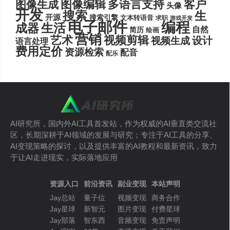
图像编辑
多语言支持
客户
图像生成
头像
开发
搜索
生
开源
搜索引擎
文本转语音
求职
游戏开发
电子邮件
编程
生活
成器
自然
简历
绘画
营销
艺术
视频剪辑
设计
视频生成
语言处理
费用定价
资源检索
配音
配乐
AI研究所，国内外AI工具首发站，作为权威的AI垂直类交流社
区，长期深耕于AI领域的发展与研究；专注于AI工具的分享、
AI变现策略的探讨，以及提供丰富的AI教程和最新资讯，致力
于让AI走进现实，实际落地应用
资源入口
前沿资讯
副业变现
本站声明
Jay总站
量子位
视频变现
商务合作
Jay星球
新智元
图片变现
付费星球
Jay部落
智东西
音频变现
免责声明