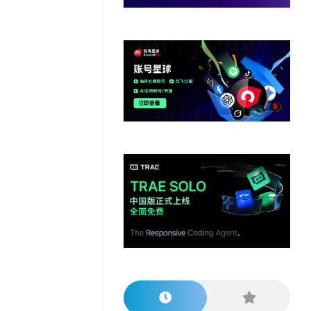
他
数
教
据
网
学
程
其
分
站
习
他
析
播
教
模
客
育
扩
型
展
资
源