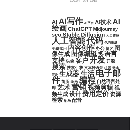
2026年 5月 29日
AI写作
AI
AI
AI技术
AI平台
绘画
ChatGPT
Midjourney
seo
Stable Diffusion
人力资源
代码
人工智能
代码生成
内容创作
图
办公
博客
免费试用
图像编辑
多语言
像生成
开发
支持
客户
头像
开源
搜索
搜索引擎
文本转语音
求职
游戏
电子邮
生活
生成器
开发
件
编程
自然语言处
简历
绘画
营销
艺术
视频剪辑
视
理
费用定价
设计
频生成
资源
检索
配音
配乐