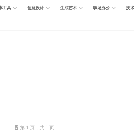
率工具
创意设计
生成艺术
职场办公
技
图
图
图
营
图
AI
营
像
片
像
销
片
提
销
处
编
生
宣
编
示
工
理
辑
成
传
辑
词
具
文
图
视
办
图
智
绘
数
PPT
本
标
频
公
像
能
画
字
制
处
设
生
助
修
对
网
人
作
理
计
成
手
复
话
站
电
思
智
字
音
客
抠
小
文
模
商
维
能
体
乐
户
图
说
档
型
作
导
总
设
生
服
消
创
总
社
图
图
第 1 页，共 1 页
结
计
成
务
除
作
结
区