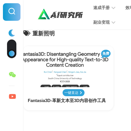
Skip
速成手册
效
to
content
副业变现
重新照明
提
示
词
音
指
免费
频
南
变
现
MJ
学
写
习
文
一键直达
手
变
Fantasia3D-革新文本至3D内容创作工具
册
现
SD
图
学
片
习