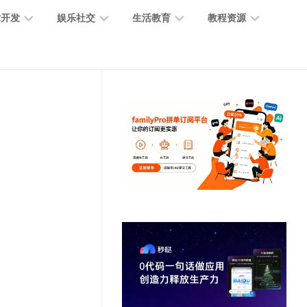
术开发
娱乐社交
生活教育
教程资源
大
媒
医
GPT
语
模
体
疗
教
言
型
创
医
程
模
作
学
型
开
MJ
放
媒
时
教
视
平
体
尚
程
觉
台
社
前
模
交
沿
型
SD
代
教
码
游
生
程
语
开
戏
活
音
发
辅
日
模
助
常
其
型