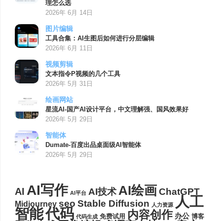
理怎么选
2026年 6月 14日
图片编辑
工具合集：AI生图后如何进行分层编辑
2026年 6月 11日
视频剪辑
文本指令P视频的几个工具
2026年 5月 31日
绘画网站
星流AI-国产AI设计平台，中文理解强、国风效果好
2026年 5月 29日
智能体
Dumate-百度出品桌面级AI智能体
2026年 5月 29日
AI写作
AI绘画
AI
AI技术
ChatGPT
AI平台
人工
seo
Stable Diffusion
Midjourney
人力资源
代码
智能
内容创作
办公
博客
免费试用
代码生成