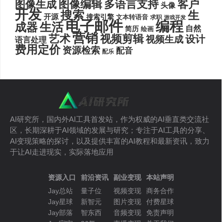
图像编辑
多语言支持
客户
图像生成
头像
开发
搜索
生
开源
搜索引擎
文本转语音
求职
游戏开发
电子邮件
编程
生活
成器
自然
简历
绘画
营销
艺术
视频剪辑
设计
视频生成
语言处理
费用定价
资源检索
配音
配乐
AI研究所，国内外AI工具首发站，作为权威的AI垂直类交流社
区，长期深耕于AI领域的发展与研究；专注于AI工具的分享、
AI变现策略的探讨，以及提供丰富的AI教程和最新资讯，致力
于让AI走进现实，实际落地应用
资源入口
前沿资讯
副业变现
本站声明
Jay总站
量子位
视频变现
商务合作
Jay星球
新智元
图片变现
付费星球
Jay部落
智东西
音频变现
免责声明