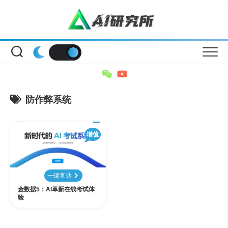
Skip
to
content
防作弊系统
增值
一键直达
金数据5：AI革新在线考试体
验