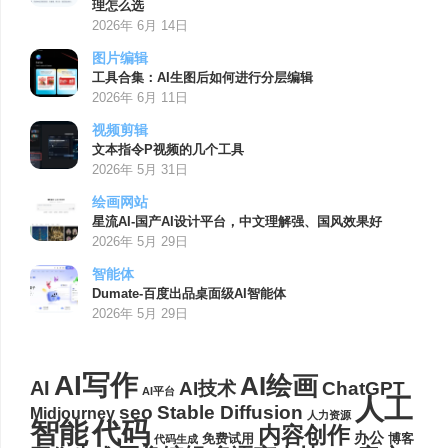
理怎么选
2026年 6月 14日
图片编辑
工具合集：AI生图后如何进行分层编辑
2026年 6月 11日
视频剪辑
文本指令P视频的几个工具
2026年 5月 31日
绘画网站
星流AI-国产AI设计平台，中文理解强、国风效果好
2026年 5月 29日
智能体
Dumate-百度出品桌面级AI智能体
2026年 5月 29日
AI写作
AI绘画
AI
AI技术
ChatGPT
AI平台
人工
seo
Stable Diffusion
Midjourney
人力资源
代码
智能
内容创作
办公
博客
免费试用
代码生成