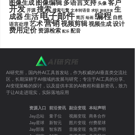
图像编辑
多语言支持
客户
图像生成
头像
开发
搜索
生
开源
搜索引擎
文本转语音
求职
游戏开发
电子邮件
编程
生活
成器
自然
简历
绘画
营销
艺术
视频剪辑
设计
视频生成
语言处理
费用定价
资源检索
配音
配乐
AI研究所，国内外AI工具首发站，作为权威的AI垂直类交流社
区，长期深耕于AI领域的发展与研究；专注于AI工具的分享、
AI变现策略的探讨，以及提供丰富的AI教程和最新资讯，致力
于让AI走进现实，实际落地应用
资源入口
前沿资讯
副业变现
本站声明
Jay总站
量子位
视频变现
商务合作
Jay星球
新智元
图片变现
付费星球
Jay部落
智东西
音频变现
免责声明