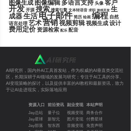
图像编辑
多语言支持
客户
图像生成
头像
开发
搜索
生
开源
搜索引擎
文本转语音
求职
游戏开发
电子邮件
编程
生活
成器
自然
简历
绘画
营销
艺术
视频剪辑
设计
视频生成
语言处理
费用定价
资源检索
配音
配乐
AI研究所，国内外AI工具首发站，作为权威的AI垂直类交流社
区，长期深耕于AI领域的发展与研究；专注于AI工具的分享、
AI变现策略的探讨，以及提供丰富的AI教程和最新资讯，致力
于让AI走进现实，实际落地应用
资源入口
前沿资讯
副业变现
本站声明
Jay总站
量子位
视频变现
商务合作
Jay星球
新智元
图片变现
付费星球
Jay部落
智东西
音频变现
免责声明