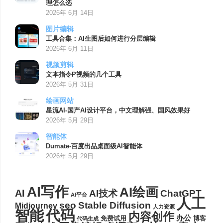
理怎么选
2026年 6月 14日
图片编辑
工具合集：AI生图后如何进行分层编辑
2026年 6月 11日
视频剪辑
文本指令P视频的几个工具
2026年 5月 31日
绘画网站
星流AI-国产AI设计平台，中文理解强、国风效果好
2026年 5月 29日
智能体
Dumate-百度出品桌面级AI智能体
2026年 5月 29日
AI写作
AI绘画
AI
AI技术
ChatGPT
AI平台
人工
seo
Stable Diffusion
Midjourney
人力资源
代码
智能
内容创作
办公
博客
免费试用
代码生成