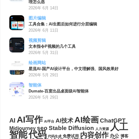
理怎么选
2026年 6月 14日
图片编辑
工具合集：AI生图后如何进行分层编辑
2026年 6月 11日
视频剪辑
文本指令P视频的几个工具
2026年 5月 31日
绘画网站
星流AI-国产AI设计平台，中文理解强、国风效果好
2026年 5月 29日
智能体
Dumate-百度出品桌面级AI智能体
2026年 5月 29日
AI写作
AI绘画
AI
AI技术
ChatGPT
AI平台
人工
seo
Stable Diffusion
Midjourney
人力资源
代码
智能
内容创作
办公
博客
免费试用
代码生成