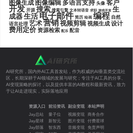
图像编辑
多语言支持
客户
图像生成
头像
开发
搜索
生
开源
搜索引擎
文本转语音
求职
游戏开发
电子邮件
编程
生活
成器
自然
简历
绘画
营销
艺术
视频剪辑
设计
视频生成
语言处理
费用定价
资源检索
配音
配乐
AI研究所，国内外AI工具首发站，作为权威的AI垂直类交流社
区，长期深耕于AI领域的发展与研究；专注于AI工具的分享、
AI变现策略的探讨，以及提供丰富的AI教程和最新资讯，致力
于让AI走进现实，实际落地应用
资源入口
前沿资讯
副业变现
本站声明
Jay总站
量子位
视频变现
商务合作
Jay星球
新智元
图片变现
付费星球
Jay部落
智东西
音频变现
免责声明