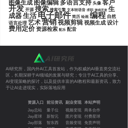
图像编辑
多语言支持
客户
图像生成
头像
开发
搜索
生
开源
搜索引擎
文本转语音
求职
游戏开发
电子邮件
编程
生活
成器
自然
简历
绘画
营销
艺术
视频剪辑
设计
视频生成
语言处理
费用定价
资源检索
配音
配乐
AI研究所，国内外AI工具首发站，作为权威的AI垂直类交流社
区，长期深耕于AI领域的发展与研究；专注于AI工具的分享、
AI变现策略的探讨，以及提供丰富的AI教程和最新资讯，致力
于让AI走进现实，实际落地应用
资源入口
前沿资讯
副业变现
本站声明
Jay总站
量子位
视频变现
商务合作
Jay星球
新智元
图片变现
付费星球
Jay部落
智东西
音频变现
免责声明