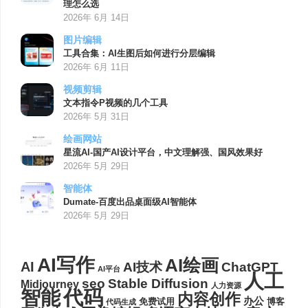
理怎么选
2026年 6月 14日
图片编辑
工具合集：AI生图后如何进行分层编辑
2026年 6月 11日
视频剪辑
文本指令P视频的几个工具
2026年 5月 31日
绘画网站
星流AI-国产AI设计平台，中文理解强、国风效果好
2026年 5月 29日
智能体
Dumate-百度出品桌面级AI智能体
2026年 5月 29日
AI写作
AI绘画
AI
AI技术
ChatGPT
AI平台
人工
seo
Stable Diffusion
Midjourney
人力资源
代码
智能
内容创作
办公
博客
免费试用
代码生成