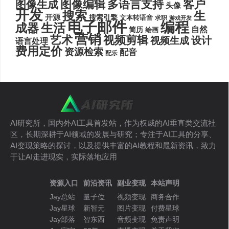
图像编辑
多语言支持
客户
图像生成
头像
开发
搜索
生
开源
搜索引擎
文本转语音
求职
游戏开发
电子邮件
编程
生活
成器
自然
简历
绘画
营销
艺术
视频剪辑
设计
视频生成
语言处理
费用定价
资源检索
配音
配乐
AI研究所，国内外AI工具首发站，作为权威的AI垂直类交流社
区，长期深耕于AI领域的发展与研究；专注于AI工具的分享、
AI变现策略的探讨，以及提供丰富的AI教程和最新资讯，致力
于让AI走进现实，实际落地应用
资源入口
前沿资讯
副业变现
本站声明
Jay总站
量子位
视频变现
商务合作
Jay星球
新智元
图片变现
付费星球
Jay部落
智东西
音频变现
免责声明