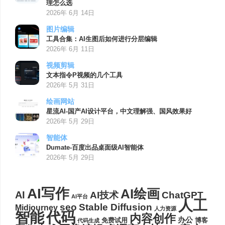
理怎么选
2026年 6月 14日
图片编辑
工具合集：AI生图后如何进行分层编辑
2026年 6月 11日
视频剪辑
文本指令P视频的几个工具
2026年 5月 31日
绘画网站
星流AI-国产AI设计平台，中文理解强、国风效果好
2026年 5月 29日
智能体
Dumate-百度出品桌面级AI智能体
2026年 5月 29日
AI写作
AI绘画
AI
AI技术
ChatGPT
AI平台
人工
seo
Stable Diffusion
Midjourney
人力资源
代码
智能
内容创作
办公
博客
免费试用
代码生成