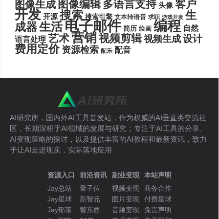
图像编辑
多语言支持
客户
图像生成
头像
开发
搜索
生
开源
搜索引擎
文本转语音
求职
游戏开发
电子邮件
编程
生活
成器
自然
简历
绘画
营销
艺术
视频剪辑
设计
视频生成
语言处理
费用定价
资源检索
配音
配乐
AI研究所，国内外AI工具首发站，作为权威的AI垂直类交流社
区，长期深耕于AI领域的发展与研究；专注于AI工具的分享、
AI变现策略的探讨，以及提供丰富的AI教程和最新资讯，致力
于让AI走进现实，实际落地应用
资源入口
前沿资讯
副业变现
本站声明
Jay总站
量子位
视频变现
商务合作
Jay星球
新智元
图片变现
付费星球
Jay部落
智东西
音频变现
免责声明