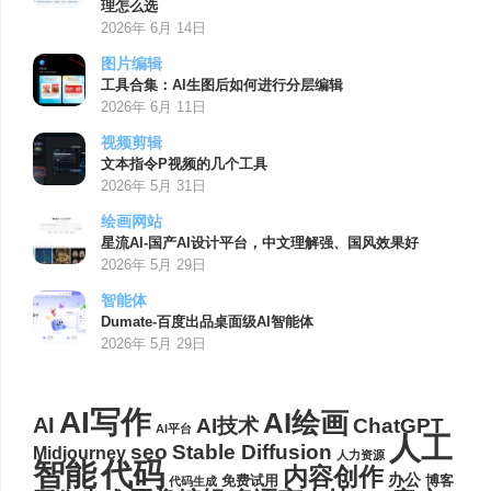
理怎么选
2026年 6月 14日
图片编辑
工具合集：AI生图后如何进行分层编辑
2026年 6月 11日
视频剪辑
文本指令P视频的几个工具
2026年 5月 31日
绘画网站
星流AI-国产AI设计平台，中文理解强、国风效果好
2026年 5月 29日
智能体
Dumate-百度出品桌面级AI智能体
2026年 5月 29日
AI写作
AI绘画
AI
AI技术
ChatGPT
AI平台
人工
seo
Stable Diffusion
Midjourney
人力资源
代码
智能
内容创作
办公
博客
免费试用
代码生成