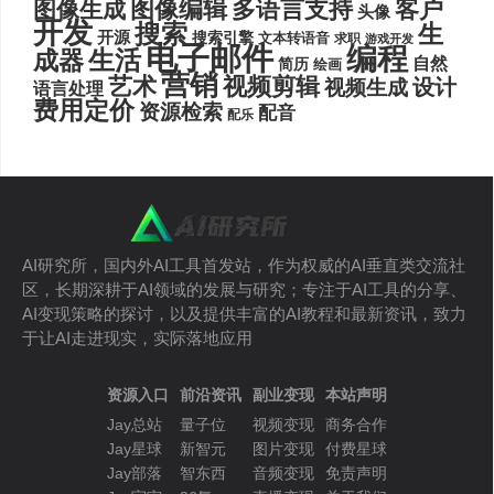
图像编辑
多语言支持
客户
图像生成
头像
开发
搜索
生
开源
搜索引擎
文本转语音
求职
游戏开发
电子邮件
编程
生活
成器
自然
简历
绘画
营销
艺术
视频剪辑
设计
视频生成
语言处理
费用定价
资源检索
配音
配乐
AI研究所，国内外AI工具首发站，作为权威的AI垂直类交流社
区，长期深耕于AI领域的发展与研究；专注于AI工具的分享、
AI变现策略的探讨，以及提供丰富的AI教程和最新资讯，致力
于让AI走进现实，实际落地应用
资源入口
前沿资讯
副业变现
本站声明
Jay总站
量子位
视频变现
商务合作
Jay星球
新智元
图片变现
付费星球
Jay部落
智东西
音频变现
免责声明