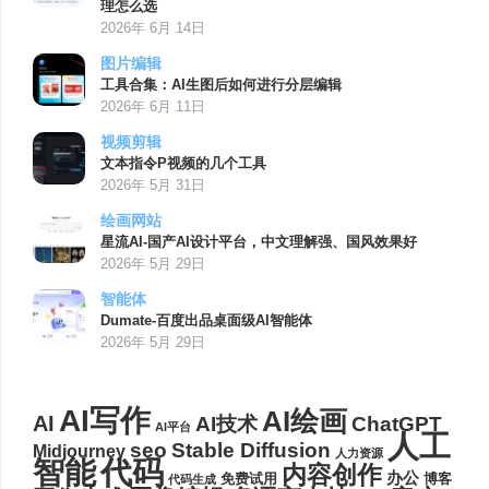
理怎么选
2026年 6月 14日
图片编辑
工具合集：AI生图后如何进行分层编辑
2026年 6月 11日
视频剪辑
文本指令P视频的几个工具
2026年 5月 31日
绘画网站
星流AI-国产AI设计平台，中文理解强、国风效果好
2026年 5月 29日
智能体
Dumate-百度出品桌面级AI智能体
2026年 5月 29日
AI写作
AI绘画
AI
AI技术
ChatGPT
AI平台
人工
seo
Stable Diffusion
Midjourney
人力资源
代码
智能
内容创作
办公
博客
免费试用
代码生成