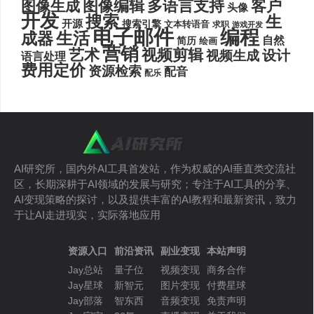
图像编辑
多语言支持
客户
图像生成
头像
开发
搜索
生
开源
搜索引擎
文本转语音
求职
游戏开发
电子邮件
编程
生活
成器
自然
简历
绘画
营销
艺术
视频剪辑
设计
视频生成
语言处理
费用定价
资源检索
配音
配乐
AI研究所，国内外AI工具首发站，作为权威的AI垂直类交流社
区，长期深耕于AI领域的发展与研究；专注于AI工具的分享、
AI变现策略的探讨，以及提供丰富的AI教程和最新资讯，致力
于让AI走进现实，实际落地应用
资源入口
前沿资讯
副业变现
本站声明
Jay总站
量子位
视频变现
商务合作
Jay星球
新智元
图片变现
付费星球
Jay部落
智东西
音频变现
免责声明