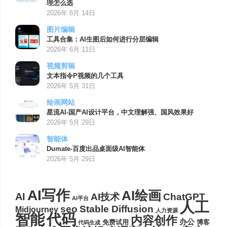
理怎么选
2026年 6月 14日
图片编辑
工具合集：AI生图后如何进行分层编辑
2026年 6月 11日
视频剪辑
文本指令P视频的几个工具
2026年 5月 31日
绘画网站
星流AI-国产AI设计平台，中文理解强、国风效果好
2026年 5月 29日
智能体
Dumate-百度出品桌面级AI智能体
2026年 5月 29日
AI写作
AI绘画
AI
AI技术
ChatGPT
AI平台
人工
seo
Stable Diffusion
Midjourney
人力资源
代码
智能
内容创作
办公
博客
免费试用
代码生成