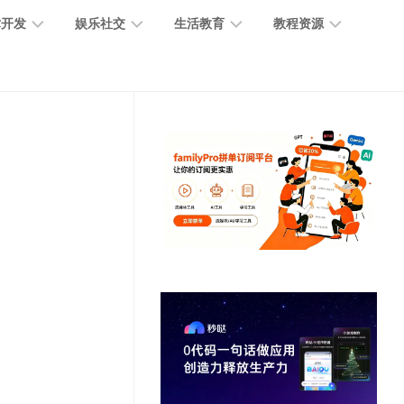
术开发
娱乐社交
生活教育
教程资源
大
媒
医
GPT
语
模
体
疗
教
言
型
创
医
程
模
作
学
型
开
MJ
放
媒
时
教
视
平
体
尚
程
觉
台
社
前
模
交
沿
型
SD
代
教
码
游
生
程
语
开
戏
活
音
发
辅
日
模
助
常
其
型