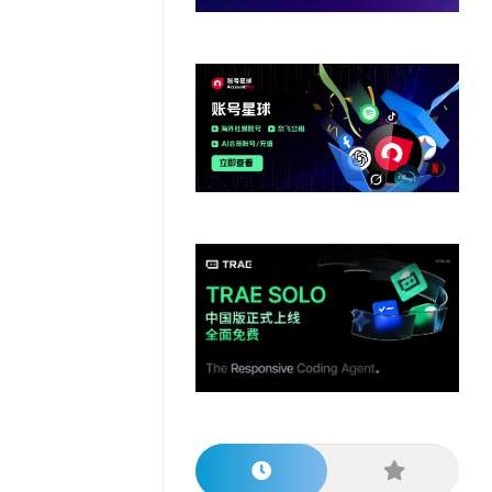
他
数
教
据
网
学
程
其
分
站
习
他
析
播
教
模
客
育
扩
型
展
资
源