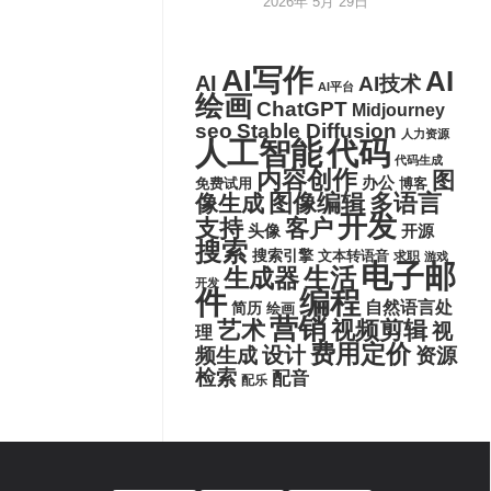
2026年 5月 29日
AI写作
AI
AI
AI技术
AI平台
绘画
ChatGPT
Midjourney
seo
Stable Diffusion
人力资源
代码
人工智能
代码生成
内容创作
图
办公
博客
免费试用
图像编辑
多语言
像生成
开发
支持
客户
头像
开源
搜索
搜索引擎
文本转语音
求职
游戏
电子邮
生活
生成器
开发
件
编程
自然语言处
简历
绘画
营销
艺术
视频剪辑
视
理
费用定价
设计
频生成
资源
检索
配音
配乐