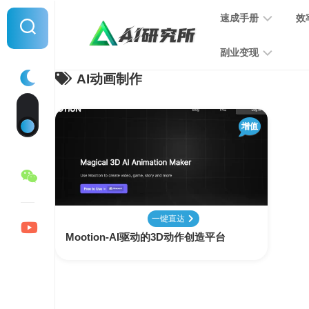
Skip
速成手册
效
to
content
副业变现
AI动画制作
提
示
词
音
指
增值
频
南
变
现
MJ
学
写
习
文
一键直达
手
变
Mootion-AI驱动的3D动作创造平台
册
现
SD
图
学
片
习