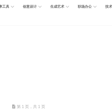
率工具
创意设计
生成艺术
职场办公
技
图
图
图
营
图
AI
营
像
片
像
销
片
提
销
处
编
生
宣
编
示
工
理
辑
成
传
辑
词
具
文
图
视
办
图
智
绘
数
PPT
本
标
频
公
像
能
画
字
制
处
设
生
助
修
对
网
人
作
理
计
成
手
复
话
站
电
思
智
字
音
客
抠
小
文
模
商
维
能
体
乐
户
图
说
档
型
作
导
总
设
生
服
消
创
总
社
图
图
第 1 页，共 1 页
结
计
成
务
除
作
结
区