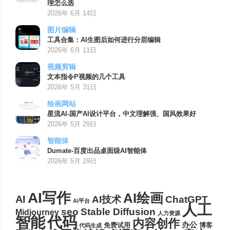
理怎么选
2026年 6月 14日
图片编辑
工具合集：AI生图后如何进行分层编辑
2026年 6月 11日
视频剪辑
文本指令P视频的几个工具
2026年 5月 31日
绘画网站
星流AI-国产AI设计平台，中文理解强、国风效果好
2026年 5月 29日
智能体
Dumate-百度出品桌面级AI智能体
2026年 5月 29日
AI写作
AI绘画
AI
AI技术
ChatGPT
AI平台
人工
seo
Stable Diffusion
Midjourney
人力资源
代码
智能
内容创作
办公
博客
免费试用
代码生成