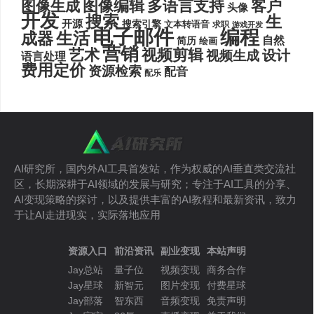
图像编辑
多语言支持
客户
图像生成
头像
开发
搜索
生
开源
搜索引擎
文本转语音
求职
游戏开发
电子邮件
编程
生活
成器
自然
简历
绘画
营销
艺术
视频剪辑
设计
视频生成
语言处理
费用定价
资源检索
配音
配乐
AI研究所，国内外AI工具首发站，作为权威的AI垂直类交流社
区，长期深耕于AI领域的发展与研究；专注于AI工具的分享、
AI变现策略的探讨，以及提供丰富的AI教程和最新资讯，致力
于让AI走进现实，实际落地应用
资源入口
前沿资讯
副业变现
本站声明
Jay总站
量子位
视频变现
商务合作
Jay星球
新智元
图片变现
付费星球
Jay部落
智东西
音频变现
免责声明