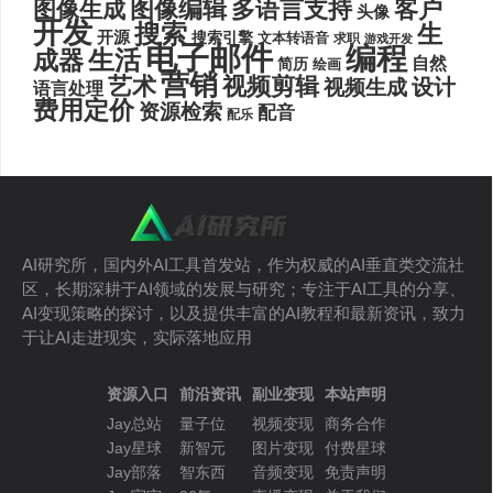
图像编辑
多语言支持
客户
图像生成
头像
开发
搜索
生
开源
搜索引擎
文本转语音
求职
游戏开发
电子邮件
编程
生活
成器
自然
简历
绘画
营销
艺术
视频剪辑
设计
视频生成
语言处理
费用定价
资源检索
配音
配乐
AI研究所，国内外AI工具首发站，作为权威的AI垂直类交流社
区，长期深耕于AI领域的发展与研究；专注于AI工具的分享、
AI变现策略的探讨，以及提供丰富的AI教程和最新资讯，致力
于让AI走进现实，实际落地应用
资源入口
前沿资讯
副业变现
本站声明
Jay总站
量子位
视频变现
商务合作
Jay星球
新智元
图片变现
付费星球
Jay部落
智东西
音频变现
免责声明