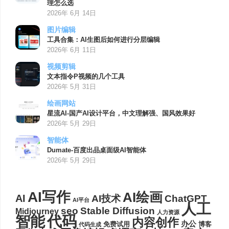
理怎么选
2026年 6月 14日
图片编辑
工具合集：AI生图后如何进行分层编辑
2026年 6月 11日
视频剪辑
文本指令P视频的几个工具
2026年 5月 31日
绘画网站
星流AI-国产AI设计平台，中文理解强、国风效果好
2026年 5月 29日
智能体
Dumate-百度出品桌面级AI智能体
2026年 5月 29日
AI写作
AI绘画
AI
AI技术
ChatGPT
AI平台
人工
seo
Stable Diffusion
Midjourney
人力资源
代码
智能
内容创作
办公
博客
免费试用
代码生成