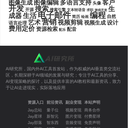
图像编辑
多语言支持
客户
图像生成
头像
开发
搜索
生
开源
搜索引擎
文本转语音
求职
游戏开发
电子邮件
编程
生活
成器
自然
简历
绘画
营销
艺术
视频剪辑
设计
视频生成
语言处理
费用定价
资源检索
配音
配乐
AI研究所，国内外AI工具首发站，作为权威的AI垂直类交流社
区，长期深耕于AI领域的发展与研究；专注于AI工具的分享、
AI变现策略的探讨，以及提供丰富的AI教程和最新资讯，致力
于让AI走进现实，实际落地应用
资源入口
前沿资讯
副业变现
本站声明
Jay总站
量子位
视频变现
商务合作
Jay星球
新智元
图片变现
付费星球
Jay部落
智东西
音频变现
免责声明