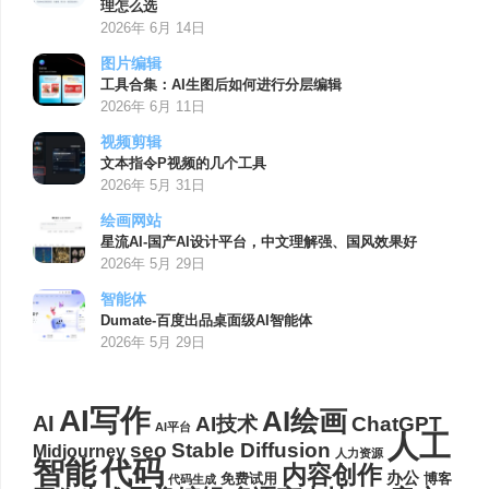
理怎么选
2026年 6月 14日
图片编辑
工具合集：AI生图后如何进行分层编辑
2026年 6月 11日
视频剪辑
文本指令P视频的几个工具
2026年 5月 31日
绘画网站
星流AI-国产AI设计平台，中文理解强、国风效果好
2026年 5月 29日
智能体
Dumate-百度出品桌面级AI智能体
2026年 5月 29日
AI写作
AI绘画
AI
AI技术
ChatGPT
AI平台
人工
seo
Stable Diffusion
Midjourney
人力资源
代码
智能
内容创作
办公
博客
免费试用
代码生成