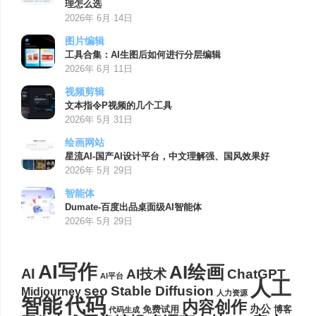
理怎么选
2026年 6月 14日
图片编辑
工具合集：AI生图后如何进行分层编辑
2026年 6月 11日
视频剪辑
文本指令P视频的几个工具
2026年 5月 31日
绘画网站
星流AI-国产AI设计平台，中文理解强、国风效果好
2026年 5月 29日
智能体
Dumate-百度出品桌面级AI智能体
2026年 5月 29日
AI写作
AI绘画
AI
AI技术
ChatGPT
AI平台
人工
seo
Stable Diffusion
Midjourney
人力资源
代码
智能
内容创作
办公
博客
免费试用
代码生成