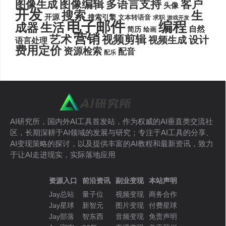
图像编辑
多语言支持
客户
图像生成
头像
开发
搜索
生
开源
搜索引擎
文本转语音
求职
游戏开发
电子邮件
编程
生活
成器
自然
简历
绘画
营销
艺术
视频剪辑
设计
视频生成
语言处理
费用定价
资源检索
配音
配乐
AI研究所，国内外AI工具首发站，作为权威的AI垂直类交流社
区，长期深耕于AI领域的发展与研究；专注于AI工具的分享、
AI变现策略的探讨，以及提供丰富的AI教程和最新资讯，致力
于让AI走进现实，实际落地应用
资源入口
前沿资讯
副业变现
本站声明
Jay总站
量子位
视频变现
商务合作
Jay星球
新智元
图片变现
付费星球
Jay部落
智东西
音频变现
免责声明