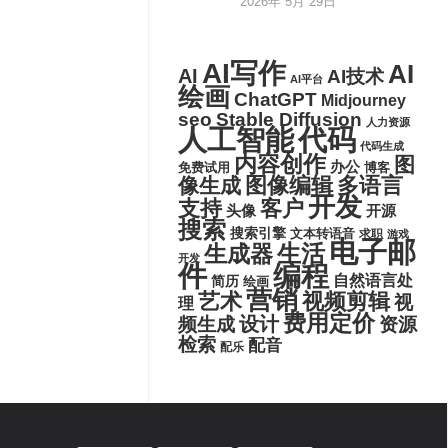
2026年 5月 29日
AI写作
AI
AI
AI技术
AI平台
绘画
ChatGPT
Midjourney
seo
Stable Diffusion
人力资源
代码
人工智能
代码生成
内容创作
图
办公
博客
免费试用
图像编辑
多语言
像生成
开发
支持
客户
头像
开源
搜索
搜索引擎
文本转语音
求职
游戏
电子邮
生活
生成器
开发
件
编程
自然语言处
简历
绘画
营销
艺术
视频剪辑
视
理
费用定价
设计
频生成
资源
检索
配音
配乐