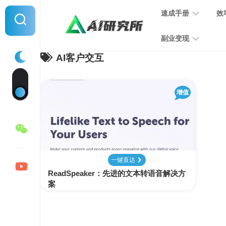
Skip
速成手册
效
to
content
副业变现
AI客户交互
提
示
词
音
指
增值
频
南
变
现
MJ
学
写
习
文
一键直达
手
变
ReadSpeaker：先进的文本转语音解决方
册
现
案
SD
图
学
片
习