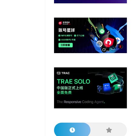
他
数
教
据
网
学
程
其
分
站
习
他
析
播
教
模
客
育
扩
型
展
资
源