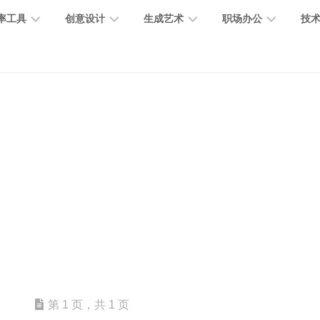
率工具
创意设计
生成艺术
职场办公
技
图
图
图
营
图
AI
营
像
片
像
销
片
提
销
处
编
生
宣
编
示
工
理
辑
成
传
辑
词
具
文
图
视
办
图
智
绘
数
PPT
本
标
频
公
像
能
画
字
制
处
设
生
助
修
对
网
人
作
理
计
成
手
复
话
站
电
思
智
字
音
客
抠
小
文
模
商
维
能
体
乐
户
图
说
档
型
作
导
总
设
生
服
消
创
总
社
图
图
第 1 页，共 1 页
结
计
成
务
除
作
结
区