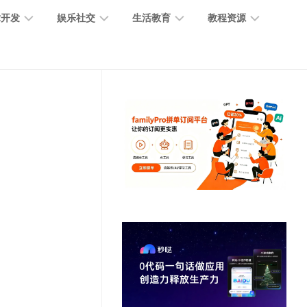
术开发
娱乐社交
生活教育
教程资源
大
媒
医
GPT
语
模
体
疗
教
言
型
创
医
程
模
作
学
型
开
MJ
放
媒
时
教
视
平
体
尚
程
觉
台
社
前
模
交
沿
型
SD
代
教
码
游
生
程
语
开
戏
活
音
发
辅
日
模
助
常
其
型