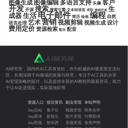
图像编辑
多语言支持
客户
图像生成
头像
开发
搜索
生
开源
搜索引擎
文本转语音
求职
游戏开发
电子邮件
编程
生活
成器
自然
简历
绘画
营销
艺术
视频剪辑
设计
视频生成
语言处理
费用定价
资源检索
配音
配乐
AI研究所，国内外AI工具首发站，作为权威的AI垂直类交流社
区，长期深耕于AI领域的发展与研究；专注于AI工具的分享、
AI变现策略的探讨，以及提供丰富的AI教程和最新资讯，致力
于让AI走进现实，实际落地应用
资源入口
前沿资讯
副业变现
本站声明
Jay总站
量子位
视频变现
商务合作
Jay星球
新智元
图片变现
付费星球
Jay部落
智东西
音频变现
免责声明