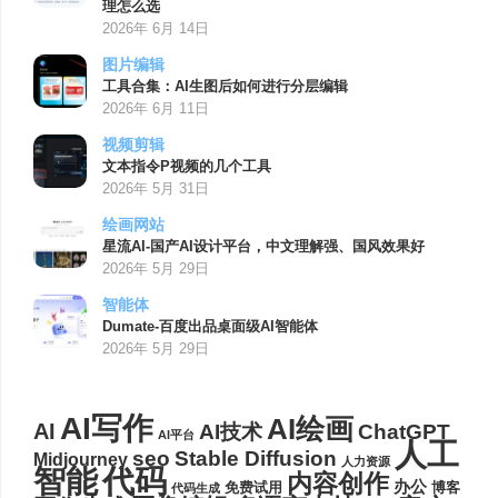
理怎么选
2026年 6月 14日
图片编辑
工具合集：AI生图后如何进行分层编辑
2026年 6月 11日
视频剪辑
文本指令P视频的几个工具
2026年 5月 31日
绘画网站
星流AI-国产AI设计平台，中文理解强、国风效果好
2026年 5月 29日
智能体
Dumate-百度出品桌面级AI智能体
2026年 5月 29日
AI写作
AI绘画
AI
AI技术
ChatGPT
AI平台
人工
seo
Stable Diffusion
Midjourney
人力资源
代码
智能
内容创作
办公
博客
免费试用
代码生成