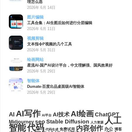
理怎么选
2026年 6月 14日
图片编辑
工具合集：AI生图后如何进行分层编辑
2026年 6月 11日
视频剪辑
文本指令P视频的几个工具
2026年 5月 31日
绘画网站
星流AI-国产AI设计平台，中文理解强、国风效果好
2026年 5月 29日
智能体
Dumate-百度出品桌面级AI智能体
2026年 5月 29日
AI写作
AI绘画
AI
AI技术
ChatGPT
AI平台
人工
seo
Stable Diffusion
Midjourney
人力资源
代码
智能
内容创作
办公
博客
免费试用
代码生成