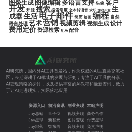
图像编辑
多语言支持
客户
图像生成
头像
开发
搜索
生
开源
搜索引擎
文本转语音
求职
游戏开发
电子邮件
编程
生活
成器
自然
简历
绘画
营销
艺术
视频剪辑
设计
视频生成
语言处理
费用定价
资源检索
配音
配乐
AI研究所，国内外AI工具首发站，作为权威的AI垂直类交流社
区，长期深耕于AI领域的发展与研究；专注于AI工具的分享、
AI变现策略的探讨，以及提供丰富的AI教程和最新资讯，致力
于让AI走进现实，实际落地应用
资源入口
前沿资讯
副业变现
本站声明
Jay总站
量子位
视频变现
商务合作
Jay星球
新智元
图片变现
付费星球
Jay部落
智东西
音频变现
免责声明