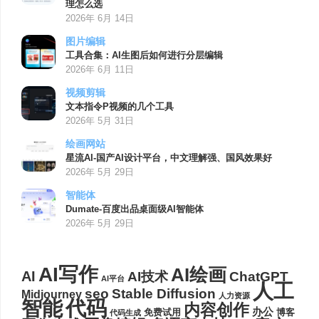
理怎么选
2026年 6月 14日
图片编辑
工具合集：AI生图后如何进行分层编辑
2026年 6月 11日
视频剪辑
文本指令P视频的几个工具
2026年 5月 31日
绘画网站
星流AI-国产AI设计平台，中文理解强、国风效果好
2026年 5月 29日
智能体
Dumate-百度出品桌面级AI智能体
2026年 5月 29日
AI写作
AI绘画
AI
AI技术
ChatGPT
AI平台
人工
seo
Stable Diffusion
Midjourney
人力资源
代码
智能
内容创作
办公
博客
免费试用
代码生成