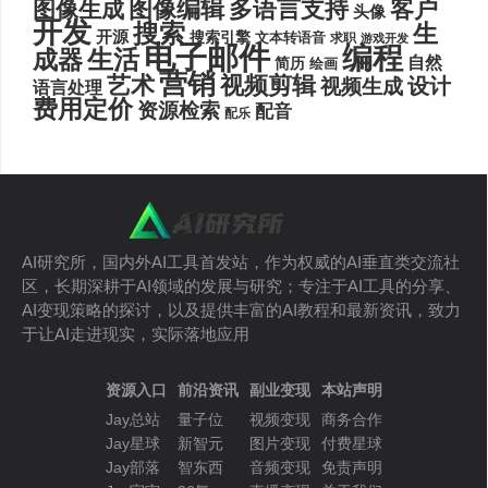
图像编辑
多语言支持
客户
图像生成
头像
开发
搜索
生
开源
搜索引擎
文本转语音
求职
游戏开发
电子邮件
编程
生活
成器
自然
简历
绘画
营销
艺术
视频剪辑
设计
视频生成
语言处理
费用定价
资源检索
配音
配乐
AI研究所，国内外AI工具首发站，作为权威的AI垂直类交流社
区，长期深耕于AI领域的发展与研究；专注于AI工具的分享、
AI变现策略的探讨，以及提供丰富的AI教程和最新资讯，致力
于让AI走进现实，实际落地应用
资源入口
前沿资讯
副业变现
本站声明
Jay总站
量子位
视频变现
商务合作
Jay星球
新智元
图片变现
付费星球
Jay部落
智东西
音频变现
免责声明