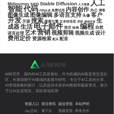
人工
seo
Stable Diffusion
Midjourney
人力资源
代码
智能
内容创作
办公
博客
免费试用
代码生成
图像编辑
多语言支持
客户
图像生成
头像
开发
搜索
生
开源
搜索引擎
文本转语音
求职
游戏开发
电子邮件
编程
生活
成器
自然
简历
绘画
营销
艺术
视频剪辑
设计
视频生成
语言处理
费用定价
资源检索
配音
配乐
AI研究所，国内外AI工具首发站，作为权威的AI垂直类交流社
区，长期深耕于AI领域的发展与研究；专注于AI工具的分享、
AI变现策略的探讨，以及提供丰富的AI教程和最新资讯，致力
于让AI走进现实，实际落地应用
资源入口
前沿资讯
副业变现
本站声明
Jay总站
量子位
视频变现
商务合作