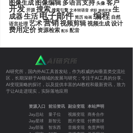
图像编辑
多语言支持
客户
图像生成
头像
开发
搜索
生
开源
搜索引擎
文本转语音
求职
游戏开发
电子邮件
编程
生活
成器
自然
简历
绘画
营销
艺术
视频剪辑
设计
视频生成
语言处理
费用定价
资源检索
配音
配乐
AI研究所，国内外AI工具首发站，作为权威的AI垂直类交流社
区，长期深耕于AI领域的发展与研究；专注于AI工具的分享、
AI变现策略的探讨，以及提供丰富的AI教程和最新资讯，致力
于让AI走进现实，实际落地应用
资源入口
前沿资讯
副业变现
本站声明
Jay总站
量子位
视频变现
商务合作
Jay星球
新智元
图片变现
付费星球
Jay部落
智东西
音频变现
免责声明