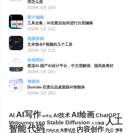
理怎么选
2026年 6月 14日
图片编辑
工具合集：AI生图后如何进行分层编辑
2026年 6月 11日
视频剪辑
文本指令P视频的几个工具
2026年 5月 31日
绘画网站
星流AI-国产AI设计平台，中文理解强、国风效果好
2026年 5月 29日
智能体
Dumate-百度出品桌面级AI智能体
2026年 5月 29日
AI写作
AI绘画
AI
AI技术
ChatGPT
AI平台
人工
seo
Stable Diffusion
Midjourney
人力资源
代码
智能
内容创作
办公
博客
免费试用
代码生成