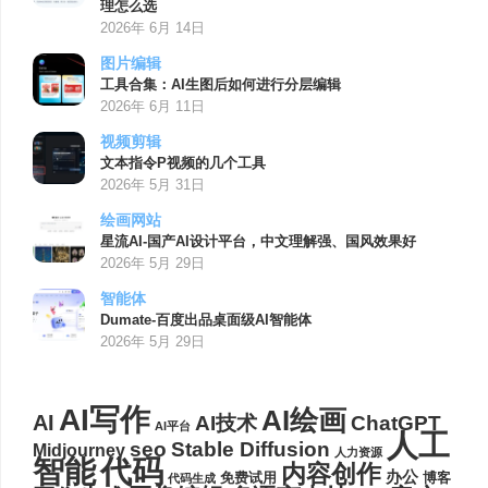
理怎么选
2026年 6月 14日
图片编辑
工具合集：AI生图后如何进行分层编辑
2026年 6月 11日
视频剪辑
文本指令P视频的几个工具
2026年 5月 31日
绘画网站
星流AI-国产AI设计平台，中文理解强、国风效果好
2026年 5月 29日
智能体
Dumate-百度出品桌面级AI智能体
2026年 5月 29日
AI写作
AI绘画
AI
AI技术
ChatGPT
AI平台
人工
seo
Stable Diffusion
Midjourney
人力资源
代码
智能
内容创作
办公
博客
免费试用
代码生成