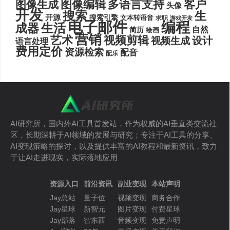
图像编辑
多语言支持
客户
图像生成
头像
开发
搜索
生
开源
搜索引擎
文本转语音
求职
游戏开发
电子邮件
编程
生活
成器
自然
简历
绘画
营销
艺术
视频剪辑
设计
视频生成
语言处理
费用定价
资源检索
配音
配乐
AI研究所，国内外AI工具首发站，作为权威的AI垂直类交流社
区，长期深耕于AI领域的发展与研究；专注于AI工具的分享、
AI变现策略的探讨，以及提供丰富的AI教程和最新资讯，致力
于让AI走进现实，实际落地应用
资源入口
前沿资讯
副业变现
本站声明
Jay总站
量子位
视频变现
商务合作
Jay星球
新智元
图片变现
付费星球
Jay部落
智东西
音频变现
免责声明